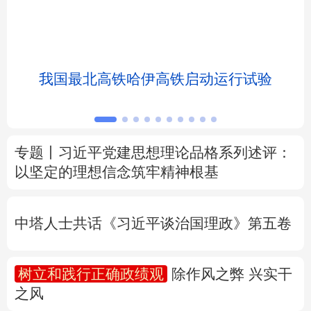
北京
天津
河北
山西
辽宁
吉林
上海
江苏
我国最北高铁哈伊高铁启动运行试验
浙江
安徽
福建
江西
山东
河南
湖北
湖南
专题丨
习近平党建思想理论品格系列述评：
以坚定的理想信念筑牢精神根基
广东
广西
海南
重庆
四川
贵州
云南
西藏
中塔人士共话《习近平谈治国理政》第五卷
陕西
甘肃
青海
宁夏
树立和践行正确政绩观
除作风之弊 兴实干
新疆
内蒙古
黑龙江
之风