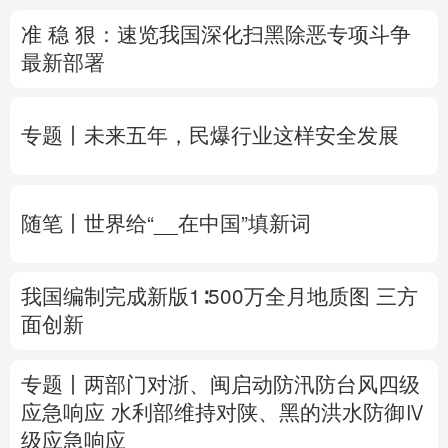
准 稳 狠：速览我国深化扫黑除恶专项斗争
多语种频道
最新部署
English
Español
Français
عربى
专题丨
未来五年，民爆行业这样安全发展
Русский язык
日本語
한국어
Deutsch
Português
随笔丨世界给“__在中国”填新词
我国编制完成新版1∶500万全月地质图 三方
面创新
专题丨
两部门对浙、闽启动防汛防台风四级
应急响应
水利部维持对陕、黑的洪水防御Ⅳ
级应急响应