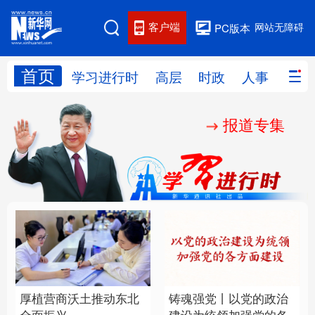
客户端
网站无障碍
PC版本
首页
网站地图
学习进行时
高层
时政
人事
国际
报道专集
学习进行时
高层
时政
人事
国际
财经
网评
港澳
台湾
思客智库
全球连线
教育
科技
科创
量子
体育
文化
书画
健康
军事
厚植营商沃土推动东北
铸魂强党丨以党的政治
访谈
视频
图片
政务