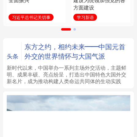
全面振兴
建设为统领加强党的各
方面建设
法律
中央文件
金融
汽车
习近平总书记关切事
学习新语
食品
人居
信息化
数字经济
学术中国
乡村振兴
银龄
溯源中国
东方之约，相约未来——中国元首
外交的世界情怀与大国气派
头条
城市
旅游
能源
会展
新时代以来，中国举办一系列主场外交活动，主题鲜
明、成果丰硕、亮点纷呈，打造出中国特色大国外交
彩票
娱乐
时尚
悦读
新名片，成为推动构建人类命运共同体的生动实践
公益
一带一路
亚太网
上市公司
文化产业
地方频道