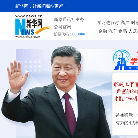
新华通讯社主办
学习进行时
高层
时
公司官网
金融
汽车
食品
人居
股票代码：
603888
铸魂强党丨
有力的组织