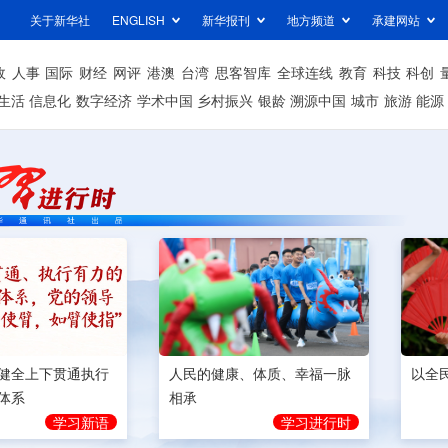
关于新华社
ENGLISH
新华报刊
地方频道
承建网站
政
人事
国际
财经
网评
港澳
台湾
思客智库
全球连线
教育
科技
科创
生活
信息化
数字经济
学术中国
乡村振兴
银龄
溯源中国
城市
旅游
能源
健全上下贯通执行
人民的健康、体质、幸福一脉
以全
体系
相承
学习新语
学习进行时