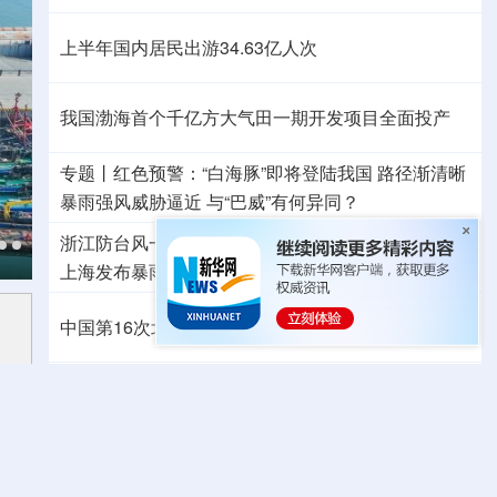
上半年国内居民出游34.63亿人次
我国渤海首个千亿方大气田一期开发项目全面投产
专题丨
红色预警：“白海豚”即将登陆我国 路径渐清晰
暴雨强风威胁逼近
与“巴威”有何异同？
浙江防台风一线扫描
福建防台风应急响应升至二级
上海发布暴雨红色预警
江西启动防汛四级应急响应
中国第16次北冰洋考察队“雪龙2”号开始冰站调查
速查，7月流行计算机病毒当心中招
高市早苗再度对“无核三原则”含糊表态