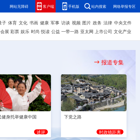
网站无障碍
客户端
手机版
站内搜索
网络举报专区
量子
体育
文化
书画
健康
军事
访谈
视频
图片
政务
法律
中央文件
会展
彩票
娱乐
时尚
悦读
公益
一带一路
亚太网
上市公司
文化产业
报道专集
民健身托举健康中国
下党之路
述评
时政镜距离