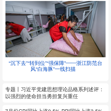
北京
天津
河北
山西
辽宁
吉林
上海
江苏
“沉下去”“转到位”“强保障”——浙江防范台
浙江
安徽
福建
江西
风“白海豚”一线扫描
山东
河南
湖北
湖南
专题丨
习近平党建思想理论品格系列述评：
广东
广西
海南
重庆
以强烈的使命担当勇担复兴重任
四川
贵州
云南
西藏
7月份CPI同比上涨0.5%
PPI同比上涨3.5%
陕西
甘肃
青海
宁夏
解读
新疆
内蒙古
黑龙江
前7月进口增速高于出口8个百分点，意味着
什么？