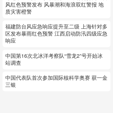
区发布暴雨红色预警
江西启动防汛四级应急
响应
中国第16次北冰洋考察队“雪龙2”号开始冰
站调查
中国代表队首次参加国际核科学奥赛 获一金
三银
高市早苗再度对“无核三原则”含糊表态
专题丨
伊：重开霍尔木兹海峡前提是美满足
5个条件
美国防部要求军工企业“大幅加
快”武器生产