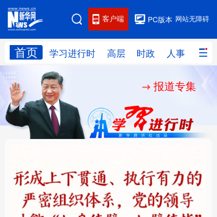
客户端
网站无障碍
PC版本
首页
网站地图
学习进行时
高层
时政
人事
国际
报道专集
学习进行时
高层
时政
人事
国际
财经
网评
港澳
台湾
思客智库
全球连线
教育
科技
科创
量子
体育
文化
书画
健康
军事
铸魂强党丨健全上下贯
人民的健康、体质、幸
访谈
视频
图片
政务