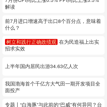
多语种频道
树立和践行正确政绩观
在为民造福上出实
招求实效
English
Español
Français
عربى
Русский язык
日本語
한국어
上半年国内居民出游34.63亿人次
Deutsch
Português
我国渤海首个千亿方大气田一期开发项目全
面投产
专题丨
“白海豚”与此前的“巴威”有何异同？
台
风红色预警发布
风暴潮和海浪双红警报
地
质灾害橙警
福建防台风应急响应提升至二级
上海针对多