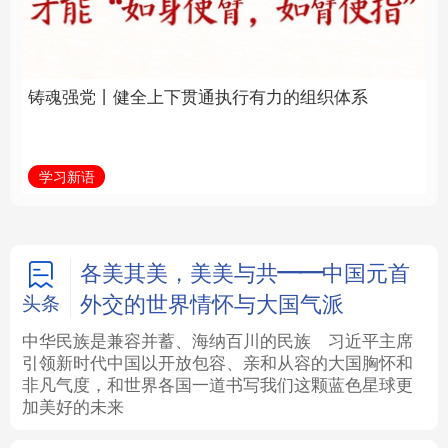
通执行有力的组织体系
福一脉相承
法律
中央文件
金融
汽车
学习新语
学习进行时
食品
人居
信息化
数字经济
学术中国
乡村振兴
银龄
溯源中国
各美其美，美美与共——中国元首
外交的世界情怀与大国气派
头条
城市
旅游
能源
会展
中华民族是兼容并蓄、海纳百川的民族
习近平主席
引领新时代中国以开放包容、亲和从容的大国胸怀和
彩票
娱乐
时尚
悦读
非凡气度，和世界各国一道书写我们这颗蓝色星球更
加美好的未来
公益
一带一路
亚太网
上市公司
文化产业
地方频道