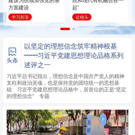
建设为统领加强党的各
统和现代有机融合在一
方面建设
起”
法律
中央文件
金融
汽车
学习新语
近镜头
食品
人居
信息化
数字经济
学术中国
乡村振兴
银龄
溯源中国
以坚定的理想信念筑牢精神根基
——习近平党建思想理论品格系列
城市
旅游
能源
会展
头条
述评之一
彩票
娱乐
时尚
悦读
习近平总书记指出，理想信念是中国共产党人的精神
支柱和政治灵魂，也是保持党的团结统一的思想基
础
习近平
党建思想理论品格中，居首位的正是“坚定
公益
一带一路
亚太网
上市公司
的理想信念”
专题
文化产业
地方频道