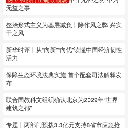
无益之事
多语种频道
整治形式主义为基层减负丨除作风之弊 兴实
English
Español
Français
عربى
干之风
Русский язык
日本語
한국어
新华时评丨从“向新”“向优”读懂中国经济韧性
Deutsch
Português
活力
保障生态环境法典实施 首个配套司法解释发
布
联合国教科文组织确认北京为2029年“世界
建筑之都”
专题丨
两部门预拨3.3亿元支持8省市应急抢