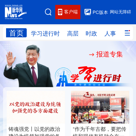
客户端
网站无障碍
PC版本
首页
网站地图
学习进行时
高层
时政
人事
国际
报道专集
学习进行时
高层
时政
人事
国际
财经
网评
港澳
台湾
思客智库
全球连线
教育
科技
科创
量子
体育
文化
书画
健康
军事
铸魂强党丨以党的政治
“作为千年古都，要把传
访谈
视频
图片
政务