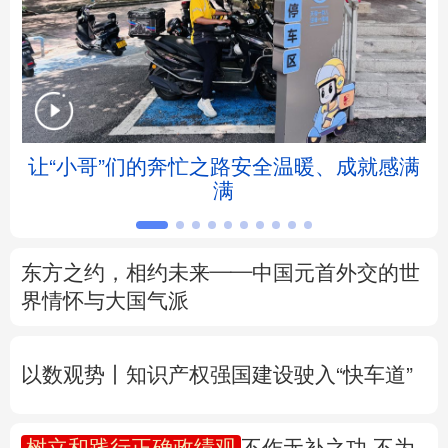
北京
天津
河北
山西
辽宁
吉林
上海
江苏
浙江
安徽
福建
江西
让“小哥”们的奔忙之路安全温暖、成就感满
满
山东
河南
湖北
湖南
广东
广西
海南
重庆
东方之约，相约未来——中国元首外交的世
四川
贵州
云南
西藏
界情怀与大国气派
陕西
甘肃
青海
宁夏
以数观势丨知识产权强国建设驶入“快车道”
新疆
内蒙古
黑龙江
树立和践行正确政绩观
不作无补之功 不为