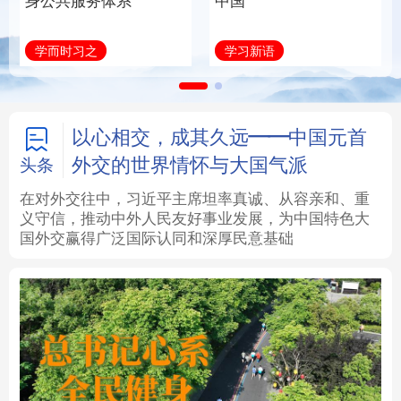
身公共服务体系
中国
法律
中央文件
金融
汽车
学而时习之
学习新语
食品
人居
信息化
数字经济
学术中国
乡村振兴
银龄
溯源中国
以心相交，成其久远——中国元首
外交的世界情怀与大国气派
头条
城市
旅游
能源
会展
在对外交往中，习近平主席坦率真诚、从容亲和、重
义守信，推动中外人民友好事业发展，为中国特色大
彩票
娱乐
时尚
悦读
国外交赢得广泛国际认同和深厚民意基础
公益
一带一路
亚太网
上市公司
文化产业
地方频道