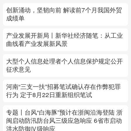
创新涌动，坚韧向前 解读前7个月我国外贸
多语种频道
成绩单
English
Español
Français
عربى
产业发展开新局丨
新华社经济随笔：从工业
Русский язык
日本語
한국어
曲线看产业发展新风景
Deutsch
Português
大型个人信息处理者个人信息保护规定公开
征求意见
河南“三支一扶”招募笔试确认存在作弊犯罪
行为
定于8月22日重新组织笔试
专题丨
台风“白海豚”预计在浙闽沿海登陆
浙
闽启动防汛防台风三级应急响应
6省市启动
洪水防御Ⅳ级响应