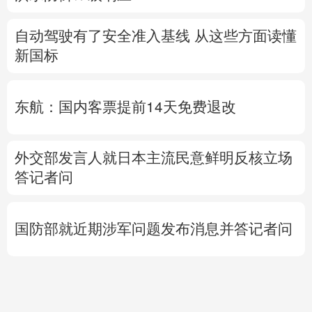
自动驾驶有了安全准入基线 从这些方面读懂
新国标
东航：国内客票提前14天免费退改
外交部发言人就日本主流民意鲜明反核立场
答记者问
国防部就近期涉军问题发布消息并答记者问
直击甘浙特高压长江大
时代人物丨
找到李杨的
活
跨越 高温下见证中国电
时候，南郑雨过天晴
人
网基建力量
用