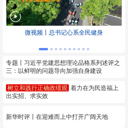
北京
天津
河北
山西
辽宁
吉林
上海
江苏
微视频丨总书记心系全民健身
浙江
安徽
福建
江西
山东
河南
湖北
湖南
专题丨
习近平党建思想理论品格系列述评之
三：以鲜明的问题导向加强自身建设
广东
广西
海南
重庆
四川
贵州
云南
西藏
树立和践行正确政绩观
着力在为民造福上
出实招、求实效
陕西
甘肃
青海
宁夏
新疆
内蒙古
黑龙江
新华时评丨在迎难而上中打开广阔天地