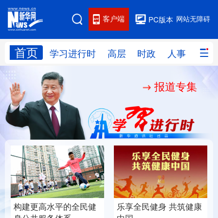
客户端
网站无障碍
PC版本
首页
网站地图
学习进行时
高层
时政
人事
国际
报道专集
学习进行时
高层
时政
人事
国际
财经
网评
港澳
台湾
思客智库
全球连线
教育
科技
科创
量子
体育
文化
书画
健康
军事
构建更高水平的全民健
乐享全民健身 共筑健康
访谈
视频
图片
政务