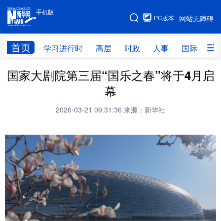
手机版
手机版
PC版本
网站无障碍
网站地图
首页
学习进行时
高层
时政
人事
国际
财
国家大剧院第三届“国乐之春”将于4月启
学习进行时
高层
时政
人事
幕
国际
财经
网评
港澳
2026-03-21 09:31:36
来源：新华社
台湾
思客智库
全球连线
教育
科技
科普
体育
文化
健康
军事
访谈
视频
图片
中央文件
金融
汽车
食品
人居
信息化
乡村振兴
溯源中国
城市
旅游
能源