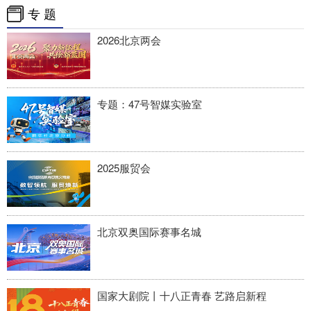
四川
贵州
云南
西藏
专 题
陕西
甘肃
青海
宁夏
2026北京两会
新疆
内蒙古
黑龙江
专题：47号智媒实验室
多语种频道
English
Español
Français
عربى
2025服贸会
Русский язык
日本語
한국어
Deutsch
Português
北京双奥国际赛事名城
国家大剧院丨十八正青春 艺路启新程