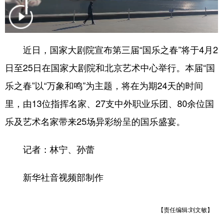
会展
彩票
娱乐
时尚
悦读
公益
书画
一带一路
近日，国家大剧院宣布第三届“国乐之春”将于4月2
亚太网
上市公司
投教基地
日至25日在国家大剧院和北京艺术中心举行。本届“国
乐之春”以“万象和鸣”为主题，将在为期24天的时间
地方频道
里，由13位指挥名家、27支中外职业乐团、80余位国
乐及艺术名家带来25场异彩纷呈的国乐盛宴。
北京
天津
河北
山西
辽宁
吉林
上海
江苏
记者：林宁、孙蕾
浙江
安徽
福建
江西
新华社音视频部制作
山东
河南
湖北
湖南
广东
广西
海南
重庆
【责任编辑:刘文敏】