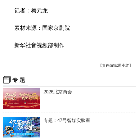
四川
贵州
云南
西藏
记者：梅元龙
陕西
甘肃
青海
宁夏
素材来源：国家京剧院
新疆
内蒙古
黑龙江
新华社音视频部制作
多语种频道
English
Español
Français
عربى
【责任编辑:周小红】
Русский язык
日本語
한국어
专 题
2026北京两会
Deutsch
Português
专题：47号智媒实验室