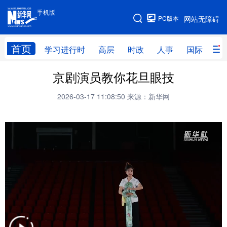
手机版
手机版
PC版本
网站无障碍
网站地图
首页
学习进行时
高层
时政
人事
国际
财
京剧演员教你花旦眼技
学习进行时
高层
时政
人事
2026-03-17 11:08:50
来源：新华网
国际
财经
网评
港澳
台湾
思客智库
全球连线
教育
科技
科普
体育
文化
健康
军事
访谈
视频
图片
中央文件
金融
汽车
食品
人居
信息化
乡村振兴
溯源中国
城市
旅游
能源