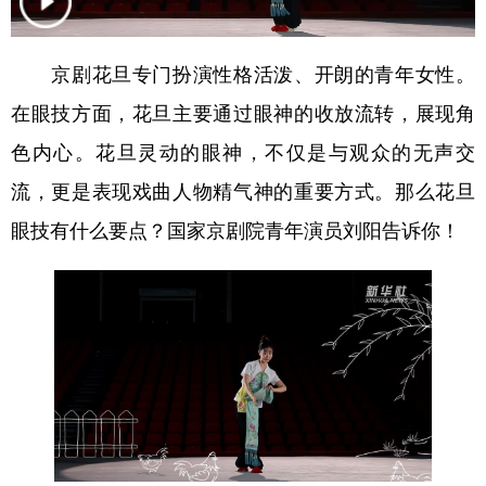
会展
彩票
娱乐
时尚
京剧花旦专门扮演性格活泼、开朗的青年女性。
悦读
公益
书画
一带一路
在眼技方面，花旦主要通过眼神的收放流转，展现角
亚太网
上市公司
投教基地
色内心。花旦灵动的眼神，不仅是与观众的无声交
流，更是表现戏曲人物精气神的重要方式。那么花旦
地方频道
眼技有什么要点？国家京剧院青年演员刘阳告诉你！
北京
天津
河北
山西
辽宁
吉林
上海
江苏
浙江
安徽
福建
江西
山东
河南
湖北
湖南
广东
广西
海南
重庆