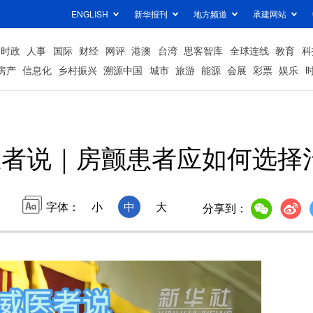
ENGLISH
新华报刊
地方频道
承建网站
时政
人事
国际
财经
网评
港澳
台湾
思客智库
全球连线
教育
科
房产
信息化
乡村振兴
溯源中国
城市
旅游
能源
会展
彩票
娱乐
医者说｜房颤患者应如何选择
字体：
小
中
大
分享到：