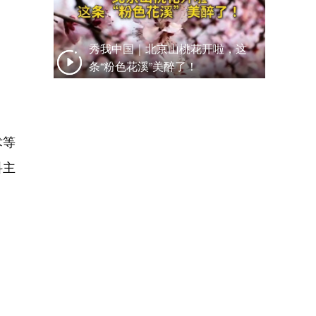
秀我中国｜北京山桃花开啦，这
条“粉色花溪”美醉了！
术等
科主