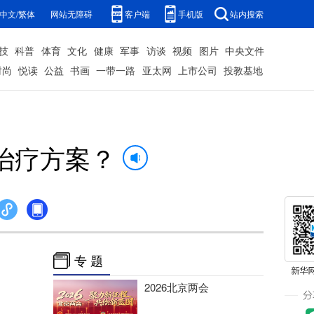
中文/繁体
网站无障碍
客户端
手机版
站内搜索
技
科普
体育
文化
健康
军事
访谈
视频
图片
中央文件
时尚
悦读
公益
书画
一带一路
亚太网
上市公司
投教基地
治疗方案？
专 题
2026北京两会