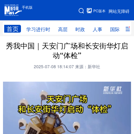
手机版
手机版
PC版本
网站无障碍
网站地图
首页
学习进行时
高层
时政
人事
国际
财
秀我中国｜天安门广场和长安街华灯启
学习进行时
高层
时政
人事
动“体检”
国际
财经
网评
港澳
2025-07-08 18:14:07
来源：新华社
台湾
思客智库
全球连线
教育
科技
科普
体育
文化
健康
军事
访谈
视频
图片
中央文件
金融
汽车
食品
人居
信息化
乡村振兴
溯源中国
城市
旅游
能源