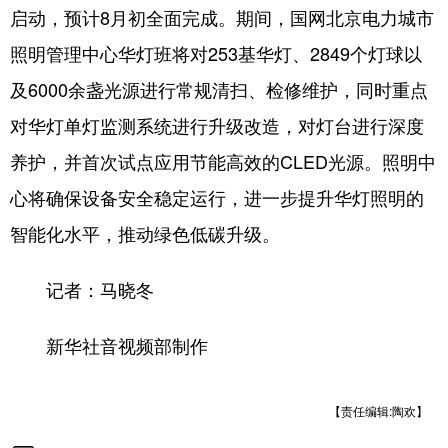
四川
贵州
云南
西藏
启动，预计8月初全面完成。期间，国网北京电力城市
陕西
甘肃
青海
宁夏
照明管理中心华灯班将对253基华灯、2849个灯球以
及6000余盏光源进行常规清扫、检修维护，同时重点
新疆
内蒙古
黑龙江
对华灯单灯监测系统进行升级改造，对灯台进行深度
养护，并首次试点应用节能高效的CLED光源。照明中
多语种频道
心将确保设备安全稳定运行，进一步提升华灯照明的
English
Español
Français
عربى
智能化水平，推动绿色低碳升级。
Русский язык
日本語
한국어
记者：马晓冬
Deutsch
Português
新华社音视频部制作
【责任编辑:陶欢】