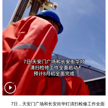
会展
彩票
娱乐
时尚
悦读
公益
书画
一带一路
亚太网
上市公司
投教基地
地方频道
北京
天津
河北
山西
辽宁
吉林
上海
江苏
浙江
安徽
福建
江西
山东
河南
湖北
湖南
广东
广西
海南
重庆
7日，天安门广场和长安街华灯清扫检修工作全面