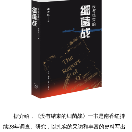
会展
彩票
娱乐
时尚
悦读
公益
书画
一带一路
亚太网
上市公司
投教基地
地方频道
北京
天津
河北
山西
辽宁
吉林
上海
江苏
浙江
安徽
福建
江西
山东
河南
湖北
湖南
据介绍，《没有结束的细菌战》一书是南香红持
广东
广西
海南
重庆
续23年调查、研究，以扎实的采访和丰富的史料写出