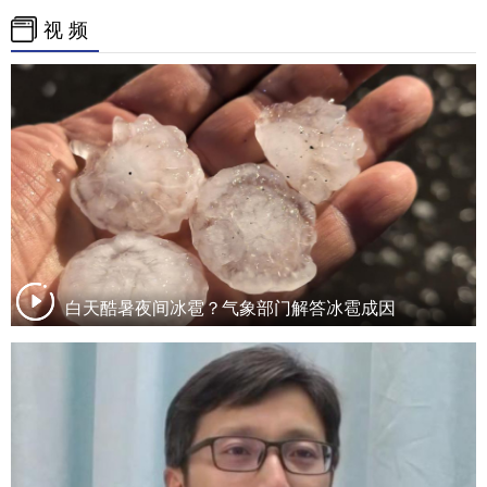
视 频
白天酷暑夜间冰雹？气象部门解答冰雹成因