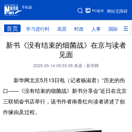
手机版
手机版
PC版本
网站无障碍
网站地图
首页
学习进行时
高层
时政
人事
国际
财
新书《没有结束的细菌战》在京与读者
学习进行时
高层
时政
人事
见面
国际
财经
网评
港澳
2025-05-14 08:53:38
来源：新华网
台湾
思客智库
全球连线
教育
新华网北京5月13日电（记者杨淑君）“历史的伤
科技
科普
体育
文化
口——《没有结束的细菌战》新书分享会”近日在北京
健康
军事
访谈
视频
三联韬奋书店举行，该书作者南香红向读者讲述了创
图片
中央文件
金融
汽车
作缘由及过程。
食品
人居
信息化
乡村振兴
溯源中国
城市
旅游
能源