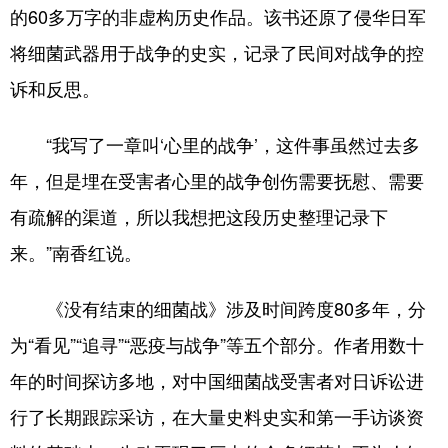
四川
贵州
云南
西藏
的60多万字的非虚构历史作品。该书还原了侵华日军
陕西
甘肃
青海
宁夏
将细菌武器用于战争的史实，记录了民间对战争的控
诉和反思。
新疆
内蒙古
黑龙江
“我写了一章叫‘心里的战争’，这件事虽然过去多
多语种频道
年，但是埋在受害者心里的战争创伤需要抚慰、需要
English
Español
Français
عربى
有疏解的渠道，所以我想把这段历史整理记录下
来。”南香红说。
Русский язык
日本語
한국어
Deutsch
Português
《没有结束的细菌战》涉及时间跨度80多年，分
为“看见”“追寻”“恶疫与战争”等五个部分。作者用数十
年的时间探访多地，对中国细菌战受害者对日诉讼进
行了长期跟踪采访，在大量史料史实和第一手访谈资