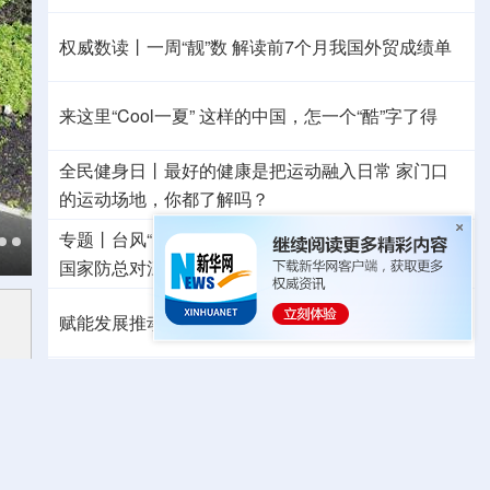
权威数读丨一周“靓”数
解读前7个月我国外贸成绩单
来这里“Cool一夏”
这样的中国，怎一个“酷”字了得
全民健身日丨
最好的健康是把运动融入日常
家门口
的运动场地，你都了解吗？
专题丨
台风“白海豚”逼近 重大气象灾害应急响应升级
国家防总对江苏安徽启动防汛防台风四级应急响应
赋能发展推动共赢 “零关税”百日见证中非合作新气象
专题丨
美官员：预计霍尔木兹海峡协议将“很快达成”
美财长：此海峡将逐步失去战略重要性
移民分歧激化 西班牙出台针对意大利反制措施