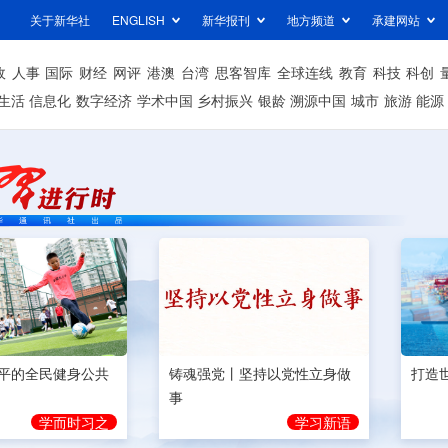
关于新华社
ENGLISH
新华报刊
地方频道
承建网站
政
人事
国际
财经
网评
港澳
台湾
思客智库
全球连线
教育
科技
科创
生活
信息化
数字经济
学术中国
乡村振兴
银龄
溯源中国
城市
旅游
能源
平的全民健身公共
铸魂强党丨坚持以党性立身做
打造
事
学而时习之
学习新语