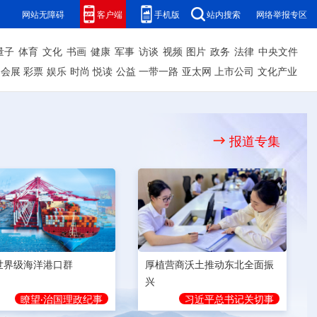
网站无障碍
客户端
手机版
站内搜索
网络举报专区
量子
体育
文化
书画
健康
军事
访谈
视频
图片
政务
法律
中央文件
会展
彩票
娱乐
时尚
悦读
公益
一带一路
亚太网
上市公司
文化产业
报道专集
世界级海洋港口群
厚植营商沃土推动东北全面振
兴
瞭望·治国理政纪事
习近平总书记关切事