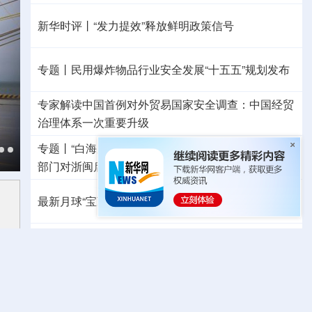
新华时评丨“发力提效”释放鲜明政策信号
专题丨
民用爆炸物品行业安全发展“十五五”规划发布
专家解读中国首例对外贸易国家安全调查：中国经贸
治理体系一次重要升级
专题丨
“白海豚”逼近华东 罕见远洋台风将登陆我国
两
部门对浙闽启动防汛防台风四级应急响应
最新月球“宝藏图”抢先看
三方面实现系统创新
红山文化新发掘持续补全中华文明实证链条
外交部就广岛核爆81周年答问
警惕日本拥核野心
温