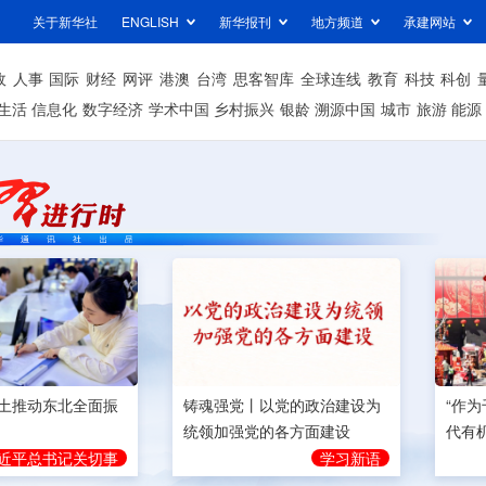
关于新华社
ENGLISH
新华报刊
地方频道
承建网站
政
人事
国际
财经
网评
港澳
台湾
思客智库
全球连线
教育
科技
科创
生活
信息化
数字经济
学术中国
乡村振兴
银龄
溯源中国
城市
旅游
能源
土推动东北全面振
铸魂强党丨以党的政治建设为
“作
统领加强党的各方面建设
代有
近平总书记关切事
学习新语