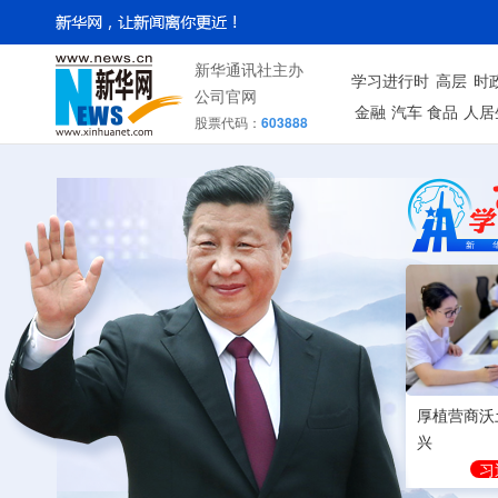
新华通讯社主办
学习进行时
高层
时
公司官网
金融
汽车
食品
人居
股票代码：
603888
厚植营商沃
兴
习