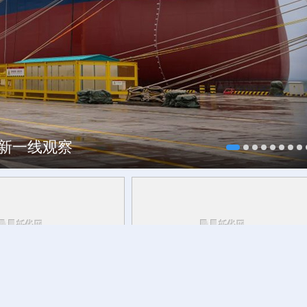
焕新一线观察
研行丨
能监测、慧预警、
今日立秋
草木花果间邂逅立秋的