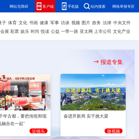
网站无障碍
客户端
手机版
站内搜索
网络举报专区
量子
体育
文化
书画
健康
军事
访谈
视频
图片
政务
法律
中央文件
会展
彩票
娱乐
时尚
悦读
公益
一带一路
亚太网
上市公司
文化产业
报道专集
奋进开新局 实干挑大梁
为千年古都，要把传统和现
机融合在一起”
微视频
近镜头