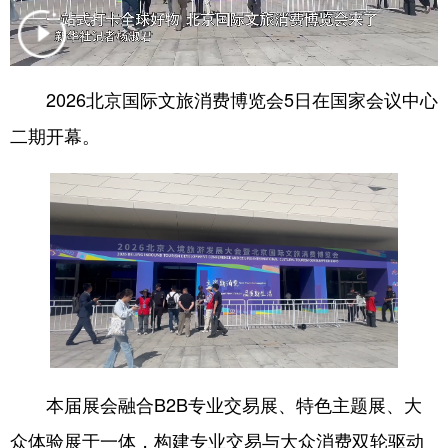
会展
彩票
娱乐
时尚
悦读
公益
书画
一带一路
2026北京国际文旅消费博览会5日在国家会议中心
亚太网
上市公司
投教基地
二期开幕。
地方频道
北京
天津
河北
山西
辽宁
吉林
上海
江苏
浙江
安徽
福建
江西
山东
河南
湖北
湖南
本届展会融合B2B专业交易展、特色主题展、大
广东
广西
海南
重庆
众体验展于一体，构建专业交易与大众消费双轮驱动