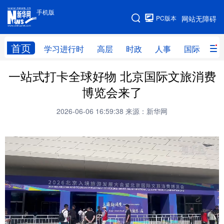
手机版
手机版
PC版本
网站无障碍
网站地图
首页
学习进行时
高层
时政
人事
国际
财
一站式打卡全球好物 北京国际文旅消费
学习进行时
高层
时政
人事
博览会来了
国际
财经
网评
港澳
2026-06-06 16:59:38
来源：新华网
台湾
思客智库
全球连线
教育
科技
科普
体育
文化
健康
军事
访谈
视频
图片
中央文件
金融
汽车
食品
人居
信息化
乡村振兴
溯源中国
城市
旅游
能源