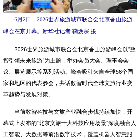
四川
贵州
云南
西藏
陕西
甘肃
青海
宁夏
6月2日，2026世界旅游城市联合会北京香山旅游
新疆
内蒙古
黑龙江
峰会在京开幕。新华社记者 鞠焕宗 摄
2026世界旅游城市联合会北京香山旅游峰会以“数
多语种频道
智引领未来旅游”为主题，举办会员大会、理事会会
English
Español
Français
عربى
议、展览展示等系列活动。峰会吸引来自全球56个国
Русский язык
日本語
한국어
家和地区的代表参会，共话数智时代全球文旅行业变
Deutsch
Português
革趋势与发展对策。
当前数智科技与文旅产业融合步伐持续加快，开
幕式上发布的“北京文旅十大科技应用场景”深度融合人
工智能、大数据等前沿数字技术，覆盖机器人智慧服