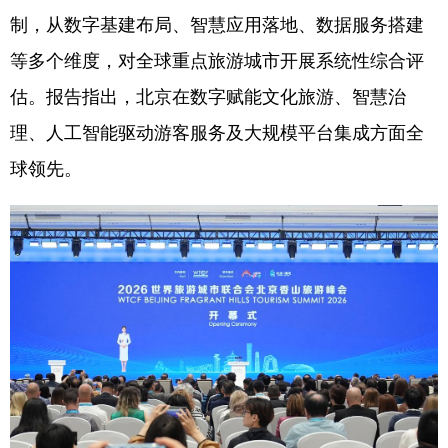
制，从数字基建布局、智慧应用落地、数据服务搭建
会展
彩票
娱乐
时尚
等多个维度，对全球重点旅游城市开展系统性综合评
悦读
公益
书画
一带一路
估。报告指出，北京在数字赋能文化旅游、智慧治
亚太网
上市公司
投教基地
理、人工智能驱动游客服务及大规模平台集成方面全
球领先。
地方频道
北京
天津
河北
山西
辽宁
吉林
上海
江苏
浙江
安徽
福建
江西
山东
河南
湖北
湖南
广东
广西
海南
重庆