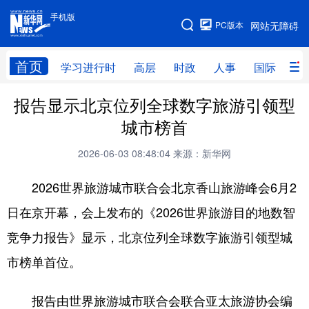
手机版
手机版
PC版本
网站无障碍
网站地图
首页
学习进行时
高层
时政
人事
国际
财
报告显示北京位列全球数字旅游引领型
学习进行时
高层
时政
人事
城市榜首
国际
财经
网评
港澳
2026-06-03 08:48:04
来源：新华网
台湾
思客智库
全球连线
教育
2026世界旅游城市联合会北京香山旅游峰会6月2
科技
科普
体育
文化
日在京开幕，会上发布的《2026世界旅游目的地数智
健康
军事
访谈
视频
竞争力报告》显示，北京位列全球数字旅游引领型城
图片
中央文件
金融
汽车
市榜单首位。
食品
人居
信息化
乡村振兴
报告由世界旅游城市联合会联合亚太旅游协会编
溯源中国
城市
旅游
能源