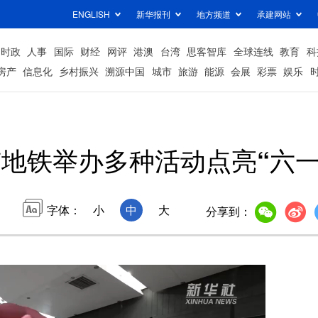
ENGLISH
新华报刊
地方频道
承建网站
时政
人事
国际
财经
网评
港澳
台湾
思客智库
全球连线
教育
科
房产
信息化
乡村振兴
溯源中国
城市
旅游
能源
会展
彩票
娱乐
地铁举办多种活动点亮“六一
字体：
小
中
大
分享到：