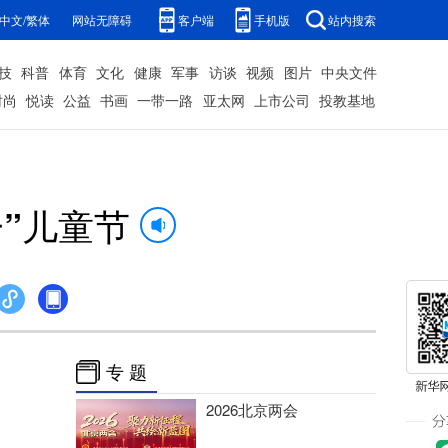
中文/繁体
网站无障碍
客户端
手机版
站内搜索
技
科普
体育
文化
健康
军事
访谈
视频
图片
中央文件
时尚
悦读
公益
书画
一带一路
亚太网
上市公司
投教基地
”儿童节
专 题
2026北京两会