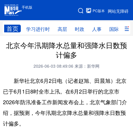
手机版
手机版
PC版本
网站无障碍
网站地图
首页
学习进行时
高层
时政
人事
国际
财
北京今年汛期降水总量和强降水日数预
学习进行时
高层
时政
人事
计偏多
国际
财经
网评
港澳
2026-06-03 08:49:06
来源：新华网
台湾
思客智库
全球连线
教育
新华社北京6月2日电（记者赵旭、田晨旭）北京
科技
科普
体育
文化
已于6月1日8时全市上汛。在6月2日举行的北京市
健康
军事
访谈
视频
2026年防汛准备工作新闻发布会上，北京气象部门介
图片
中央文件
金融
汽车
绍，据预测，今年汛期北京降水总量和强降水日数预
食品
人居
信息化
乡村振兴
计偏多。
溯源中国
城市
旅游
能源