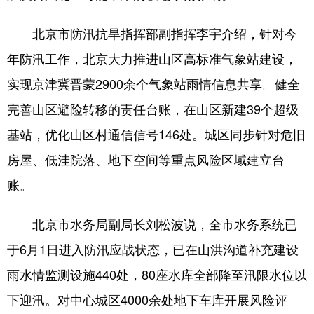
四川
贵州
云南
西藏
北京市防汛抗旱指挥部副指挥李宇介绍，针对今
陕西
甘肃
青海
宁夏
年防汛工作，北京大力推进山区高标准气象站建设，
新疆
内蒙古
黑龙江
实现京津冀晋蒙2900余个气象站雨情信息共享。健全
完善山区避险转移的责任台账，在山区新建39个超级
多语种频道
基站，优化山区村通信信号146处。城区同步针对危旧
English
Español
Français
عربى
房屋、低洼院落、地下空间等重点风险区域建立台
Русский язык
日本語
한국어
账。
Deutsch
Português
北京市水务局副局长刘松波说，全市水务系统已
于6月1日进入防汛应战状态，已在山洪沟道补充建设
雨水情监测设施440处，80座水库全部降至汛限水位以
下迎汛。对中心城区4000余处地下车库开展风险评