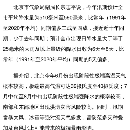
北京市气象局副局长宗志平说，今年汛期预计全
会展
彩票
娱乐
时尚
市平均降水量为510毫米至590毫米，比常年（1991年
悦读
公益
书画
一带一路
至2020年平均）同期偏多二成至四成，接近近十年同
亚太网
上市公司
投教基地
期，少于去年同期；预计全市出现日降水量大于等于
25毫米的大雨及以上量级的降水日数为6天至8天，比
地方频道
常年（1991年至2020年平均）同期的5天偏多。
北京
天津
河北
山西
据介绍，北京今年6月份出现阶段性极端高温天气
辽宁
吉林
上海
江苏
概率较高，极端最高气温可达39摄氏度至40摄氏度；7
月中旬至8月中旬出现阶段性极端强降水的概率较高，
浙江
安徽
福建
江西
南部和东部地区出现洪涝灾害风险较高。同时，汛期
山东
河南
湖北
湖南
雷暴大风、冰雹等强对流天气多发，需防范多灾种叠
广东
广西
海南
重庆
加及台风北上可能带来的极端暴雨影响。