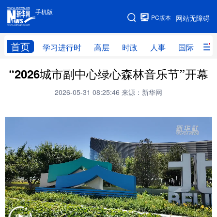
手机版
手机版
PC版本
网站无障碍
网站地图
首页
学习进行时
高层
时政
人事
国际
财
“2026城市副中心绿心森林音乐节”开幕
学习进行时
高层
时政
人事
2026-05-31 08:25:46
来源：新华网
国际
财经
网评
港澳
台湾
思客智库
全球连线
教育
科技
科普
体育
文化
健康
军事
访谈
视频
图片
中央文件
金融
汽车
食品
人居
信息化
乡村振兴
溯源中国
城市
旅游
能源