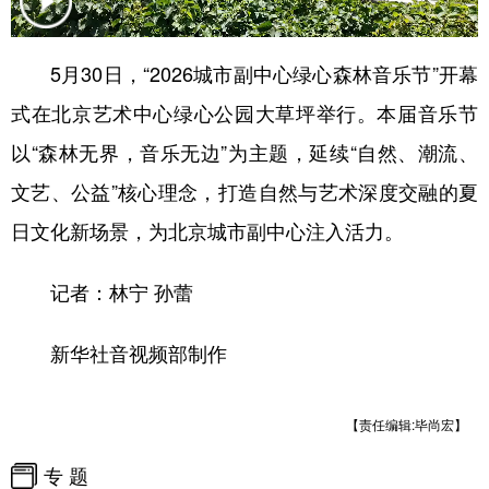
会展
彩票
娱乐
时尚
5月30日，“2026城市副中心绿心森林音乐节”开幕
悦读
公益
书画
一带一路
式在北京艺术中心绿心公园大草坪举行。本届音乐节
亚太网
上市公司
投教基地
以“森林无界，音乐无边”为主题，延续“自然、潮流、
文艺、公益”核心理念，打造自然与艺术深度交融的夏
地方频道
日文化新场景，为北京城市副中心注入活力。
北京
天津
河北
山西
记者：林宁 孙蕾
辽宁
吉林
上海
江苏
新华社音视频部制作
浙江
安徽
福建
江西
山东
河南
湖北
湖南
【责任编辑:毕尚宏】
广东
广西
海南
重庆
专 题