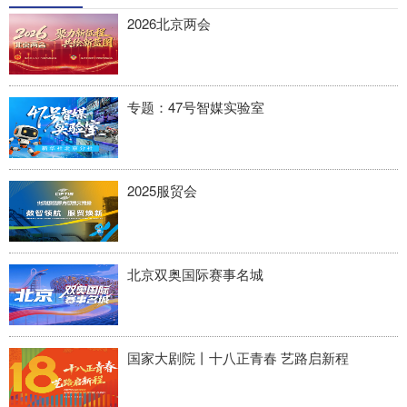
四川
贵州
云南
西藏
2026北京两会
陕西
甘肃
青海
宁夏
新疆
内蒙古
黑龙江
专题：47号智媒实验室
多语种频道
2025服贸会
English
Español
Français
عربى
Русский язык
日本語
한국어
Deutsch
Português
北京双奥国际赛事名城
国家大剧院丨十八正青春 艺路启新程