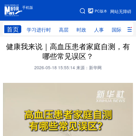
手机版
手机版
PC版本
网站无障碍
网站地图
首页
学习进行时
高层
时政
人事
国际
财
健康我来说｜高血压患者家庭自测，有
学习进行时
高层
时政
人事
哪些常见误区？
国际
财经
网评
港澳
2026-05-18 15:55:14
来源：新华网
台湾
思客智库
全球连线
教育
科技
科普
体育
文化
健康
军事
访谈
视频
图片
中央文件
金融
汽车
食品
人居
信息化
乡村振兴
溯源中国
城市
旅游
能源