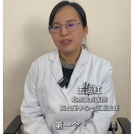
会展
彩票
娱乐
时尚
悦读
公益
书画
一带一路
亚太网
上市公司
投教基地
地方频道
北京
天津
河北
山西
辽宁
吉林
上海
江苏
浙江
安徽
福建
江西
山东
河南
湖北
湖南
广东
广西
海南
重庆