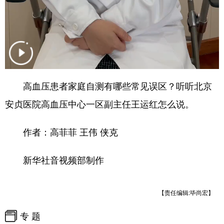
四川
贵州
云南
西藏
陕西
甘肃
青海
宁夏
新疆
内蒙古
黑龙江
多语种频道
高血压患者家庭自测有哪些常见误区？听听北京
安贞医院高血压中心一区副主任王运红怎么说。
English
Español
Français
عربى
Русский язык
日本語
한국어
作者：高菲菲 王伟 侠克
Deutsch
Português
新华社音视频部制作
【责任编辑:毕尚宏】
专 题