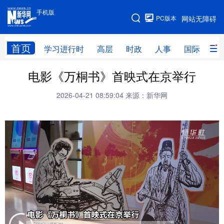
手机版
手机版
PC版本
网站无障碍
网站地图
首页
学习进行时
高层
时政
人事
国际
财
电影《万桐书》首映式在京举行
学习进行时
高层
时政
人事
2026-04-21 08:59:04
来源：新华网
国际
财经
网评
港澳
台湾
思客智库
全球连线
教育
科技
科普
体育
文化
健康
军事
访谈
视频
图片
中央文件
金融
汽车
食品
人居
信息化
乡村振兴
溯源中国
城市
旅游
能源