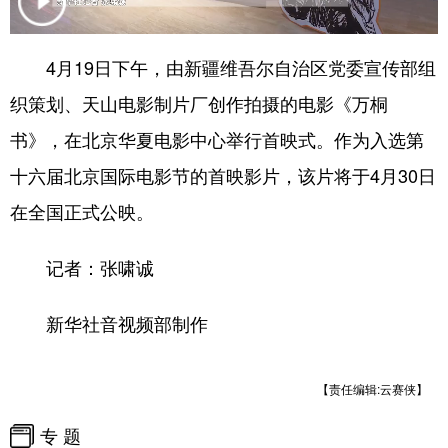
会展
彩票
娱乐
时尚
4月19日下午，由新疆维吾尔自治区党委宣传部组
悦读
公益
书画
一带一路
织策划、天山电影制片厂创作拍摄的电影《万桐
亚太网
上市公司
投教基地
书》，在北京华夏电影中心举行首映式。作为入选第
十六届北京国际电影节的首映影片，该片将于4月30日
地方频道
在全国正式公映。
北京
天津
河北
山西
记者：张啸诚
辽宁
吉林
上海
江苏
新华社音视频部制作
浙江
安徽
福建
江西
山东
河南
湖北
湖南
【责任编辑:云赛侠】
广东
广西
海南
重庆
专 题