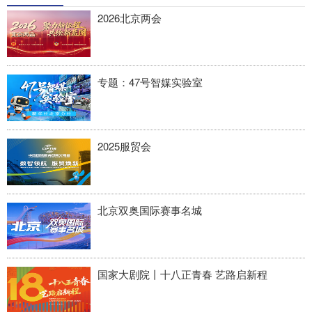
四川
贵州
云南
西藏
2026北京两会
陕西
甘肃
青海
宁夏
新疆
内蒙古
黑龙江
专题：47号智媒实验室
多语种频道
2025服贸会
English
Español
Français
عربى
Русский язык
日本語
한국어
Deutsch
Português
北京双奥国际赛事名城
国家大剧院丨十八正青春 艺路启新程