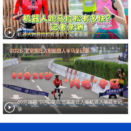
机器人跑马拉松有多快？记者亲测
50分26秒 “闪电”夺冠 北京亦庄人形机器人半马全记
录