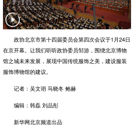
会展
彩票
娱乐
时尚
悦读
公益
书画
一带一路
亚太网
上市公司
投教基地
政协北京市第十四届委员会第四次会议于1月24日
在京开幕。让我们听听政协委员邹游，围绕北京博物
地方频道
馆之城未来发展，展现中国传统服饰之美，建设服装
服饰博物馆的建议。
北京
天津
河北
山西
辽宁
吉林
上海
江苏
记者：吴文诩 马晓冬 鲍赫
浙江
安徽
福建
江西
编辑：韩磊 刘品彤
山东
河南
湖北
湖南
新华网北京频道出品
广东
广西
海南
重庆