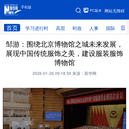
手机版
手机版
PC版本
网站无障碍
网站地图
首页
学习进行时
高层
时政
人事
国际
财
邹游：围绕北京博物馆之城未来发展，
学习进行时
高层
时政
人事
展现中国传统服饰之美，建设服装服饰
国际
财经
网评
港澳
博物馆
台湾
思客智库
全球连线
教育
2026-01-26 09:18:39
来源：新华网
科技
科普
体育
文化
健康
军事
访谈
视频
图片
中央文件
金融
汽车
食品
人居
信息化
乡村振兴
溯源中国
城市
旅游
能源