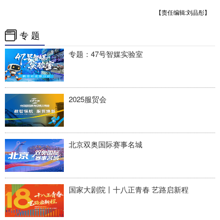
四川
贵州
云南
西藏
【责任编辑:刘品彤】
陕西
甘肃
青海
宁夏
专 题
新疆
内蒙古
黑龙江
专题：47号智媒实验室
多语种频道
2025服贸会
English
Español
Français
عربى
Русский язык
日本語
한국어
北京双奥国际赛事名城
Deutsch
Português
国家大剧院丨十八正青春 艺路启新程