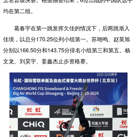
四川
贵州
云南
西藏
均在第二组。
陕西
甘肃
青海
宁夏
葛春宇在第一跳发挥欠佳的情况下，后两跳渐入
新疆
内蒙古
黑龙江
佳境，以总分170.25位列小组第一。苏翊鸣、赵英旭
分别以166.50分和143.75分排名小组第三和第五。杨
多语种频道
文龙、刘昊宇、姜鑫杰止步资格赛。
English
Español
Français
عربى
Русский язык
日本語
한국어
Deutsch
Português