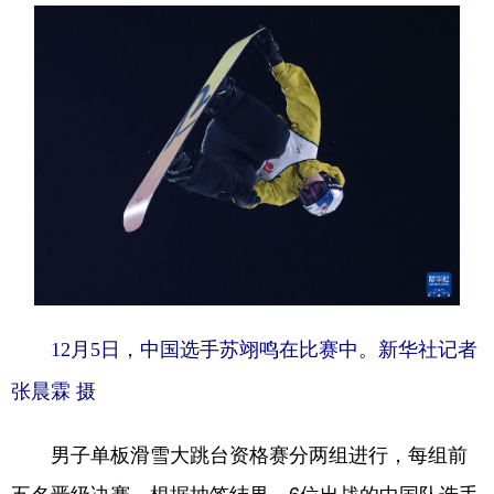
会展
彩票
娱乐
时尚
悦读
公益
书画
一带一路
亚太网
上市公司
投教基地
地方频道
北京
天津
河北
山西
辽宁
吉林
上海
江苏
12月5日，中国选手苏翊鸣在比赛中。新华社记者
浙江
安徽
福建
江西
张晨霖 摄
山东
河南
湖北
湖南
男子单板滑雪大跳台资格赛分两组进行，每组前
广东
广西
海南
重庆
五名晋级决赛。根据抽签结果，6位出战的中国队选手