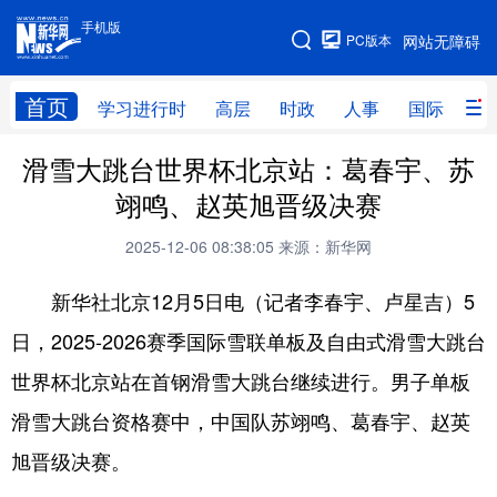
手机版
手机版
PC版本
网站无障碍
网站地图
首页
学习进行时
高层
时政
人事
国际
财
滑雪大跳台世界杯北京站：葛春宇、苏
学习进行时
高层
时政
人事
翊鸣、赵英旭晋级决赛
国际
财经
网评
港澳
2025-12-06 08:38:05
来源：新华网
台湾
思客智库
全球连线
教育
新华社北京12月5日电（记者李春宇、卢星吉）5
科技
科普
体育
文化
日，2025-2026赛季国际雪联单板及自由式滑雪大跳台
健康
军事
访谈
视频
世界杯北京站在首钢滑雪大跳台继续进行。男子单板
图片
中央文件
金融
汽车
滑雪大跳台资格赛中，中国队苏翊鸣、葛春宇、赵英
食品
人居
信息化
乡村振兴
旭晋级决赛。
溯源中国
城市
旅游
能源