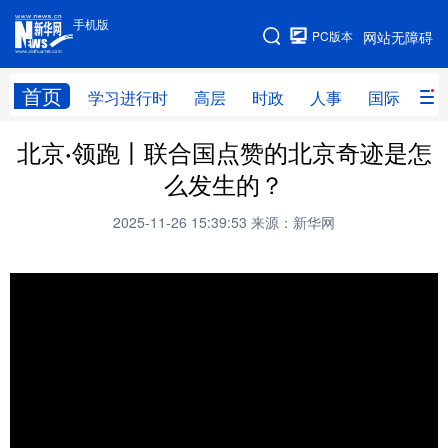
手机版
手机版
PC版本
网站无障碍
网站地图
首页
学习进行时
高层
时政
人事
国际
财
北京·领跑丨联合国点赞的北京奇迹是怎
学习进行时
高层
时政
人事
么发生的？
国际
财经
网评
港澳
2025-11-26 15:39:53
来源：新华网
台湾
思客智库
全球连线
教育
科技
科普
体育
文化
健康
军事
访谈
视频
图片
中央文件
金融
汽车
食品
人居
信息化
乡村振兴
溯源中国
城市
旅游
能源