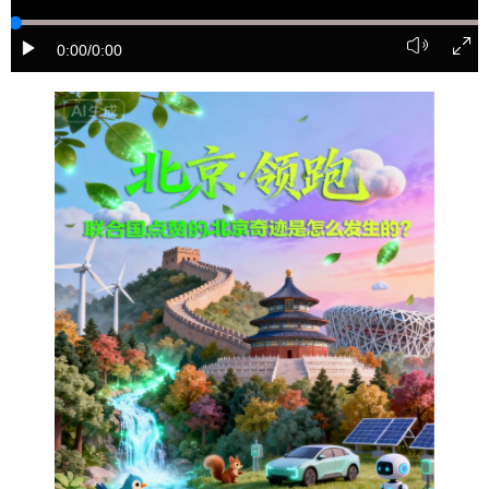
会展
彩票
娱乐
时尚
0:00
/0:00
悦读
公益
书画
一带一路
亚太网
上市公司
投教基地
地方频道
北京
天津
河北
山西
辽宁
吉林
上海
江苏
浙江
安徽
福建
江西
山东
河南
湖北
湖南
广东
广西
海南
重庆