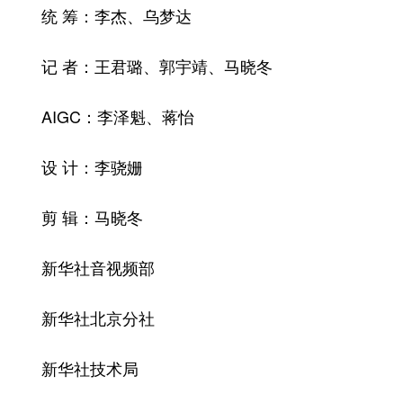
统 筹：李杰、乌梦达
记 者：王君璐、郭宇靖、马晓冬
AIGC：李泽魁、蒋怡
设 计：李骁姗
剪 辑：马晓冬
新华社音视频部
新华社北京分社
新华社技术局