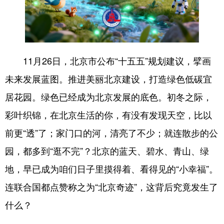
四川
贵州
云南
西藏
陕西
甘肃
青海
宁夏
新疆
内蒙古
黑龙江
11月26日，北京市公布“十五五”规划建议，擘画
未来发展蓝图。推进美丽北京建设，打造绿色低碳宜
多语种频道
居花园。绿色已经成为北京发展的底色。初冬之际，
English
Español
Français
عربى
彩叶织锦，在北京生活的你，有没有发现天空，比以
Русский язык
日本語
한국어
前更“透”了；家门口的河，清亮了不少；就连散步的公
Deutsch
Português
园，都多到“逛不完”？北京的蓝天、碧水、青山、绿
地，早已成为咱们日子里摸得着、看得见的“小幸福”。
连联合国都点赞称之为“北京奇迹”，这背后究竟发生了
什么？