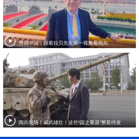
秀我中国｜跟着拉贝先生第一视角看阅兵
阅兵现场丨威武雄壮！这些“国之重器”整装待发