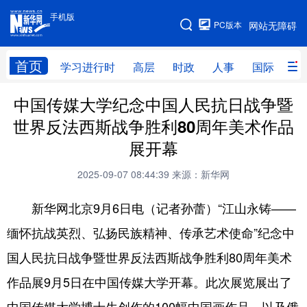
手机版
手机版
PC版本
网站无障碍
网站地图
首页
学习进行时
高层
时政
人事
国际
财
中国传媒大学纪念中国人民抗日战争暨
学习进行时
高层
时政
人事
世界反法西斯战争胜利80周年美术作品
国际
财经
网评
港澳
展开幕
台湾
思客智库
全球连线
教育
2025-09-07 08:44:39
来源：新华网
科技
科普
体育
文化
新华网北京9月6日电（记者孙蕾）“江山永铸——
健康
军事
访谈
视频
缅怀抗战英烈、弘扬民族精神、传承艺术使命”纪念中
图片
中央文件
金融
汽车
国人民抗日战争暨世界反法西斯战争胜利80周年美术
食品
人居
信息化
乡村振兴
作品展9月5日在中国传媒大学开幕。此次展览展出了
中国传媒大学博士生创作的100幅中国画作品，以及俄
溯源中国
城市
旅游
能源