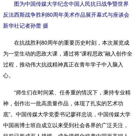
四川
贵州
云南
西藏
图为中国传媒大学纪念中国人民抗日战争暨世界
反法西斯战争胜利80周年美术作品展开幕式与座谈会
陕西
甘肃
青海
宁夏
新华社记者孙蕾 摄
新疆
内蒙古
黑龙江
在抗战胜利80周年的重要历史时刻，本次展览成
多语种频道
为一堂生动的思政大课，通过将“课程思政”融入创作全
过程，推动伟大抗战精神真正在青年学子中入脑入
English
Español
Français
عربى
心。
Русский язык
日本語
한국어
Deutsch
Português
“师生们在时间紧、任务重的情况下，秉持专业精
神，创作出一批高质量作品，体现了扎实的艺术功
底”。中国传媒大学党委书记廖祥忠说，中国传媒大学
中国画博士班自成立以来受到社会各界的广泛关注，
目前已形成百人规模，成为规模化培养中国画高端人