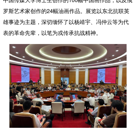
罗斯艺术家创作的24幅油画作品。展览以东北抗联英
会展
彩票
娱乐
时尚
雄事迹为主题，深切缅怀了以杨靖宇、冯仲云等为代
悦读
公益
书画
一带一路
表的革命先辈，以笔为戎传承抗战精神。
亚太网
上市公司
投教基地
地方频道
北京
天津
河北
山西
辽宁
吉林
上海
江苏
浙江
安徽
福建
江西
山东
河南
湖北
湖南
广东
广西
海南
重庆