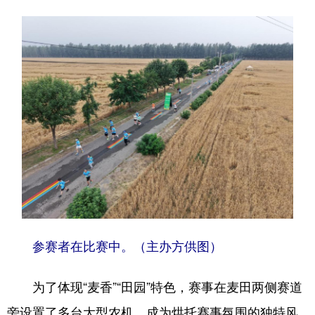
四川
贵州
云南
西藏
陕西
甘肃
青海
宁夏
新疆
内蒙古
黑龙江
多语种频道
English
Español
Français
عربى
Русский язык
日本語
한국어
Deutsch
Português
参赛者在比赛中。（主办方供图）
为了体现“麦香”“田园”特色，赛事在麦田两侧赛道
旁设置了多台大型农机，成为烘托赛事氛围的独特风