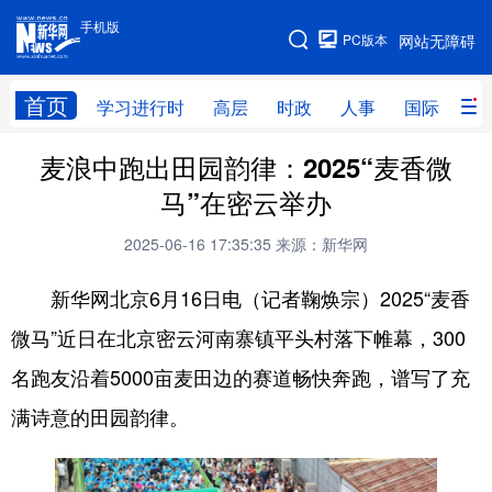
手机版
手机版
PC版本
网站无障碍
网站地图
首页
学习进行时
高层
时政
人事
国际
财
麦浪中跑出田园韵律：2025“麦香微
学习进行时
高层
时政
人事
马”在密云举办
国际
财经
网评
港澳
2025-06-16 17:35:35
来源：新华网
台湾
思客智库
全球连线
教育
新华网北京6月16日电（记者鞠焕宗）2025“麦香
科技
科普
体育
文化
微马”近日在北京密云河南寨镇平头村落下帷幕，300
健康
军事
访谈
视频
名跑友沿着5000亩麦田边的赛道畅快奔跑，谱写了充
图片
中央文件
金融
汽车
满诗意的田园韵律。
食品
人居
信息化
乡村振兴
溯源中国
城市
旅游
能源