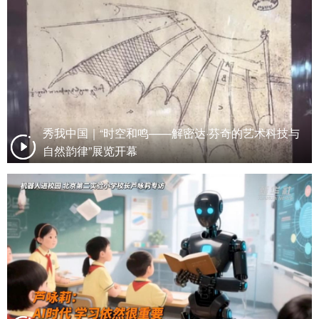
秀我中国｜“时空和鸣——解密达·芬奇的艺术科技与
自然韵律”展览开幕