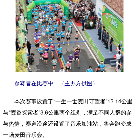
会展
彩票
娱乐
时尚
悦读
公益
书画
一带一路
亚太网
上市公司
投教基地
地方频道
北京
天津
河北
山西
参赛者在比赛中。（主办方供图）
辽宁
吉林
上海
江苏
本次赛事设置了“一生一世麦田守望者”13.14公里
浙江
安徽
福建
江西
与“麦香探索者”3.6公里两个组别，满足不同人群的参
山东
河南
湖北
湖南
与热情，赛道沿途还设置了音乐加油站，将奔跑变成
广东
广西
海南
重庆
一场麦田音乐会。