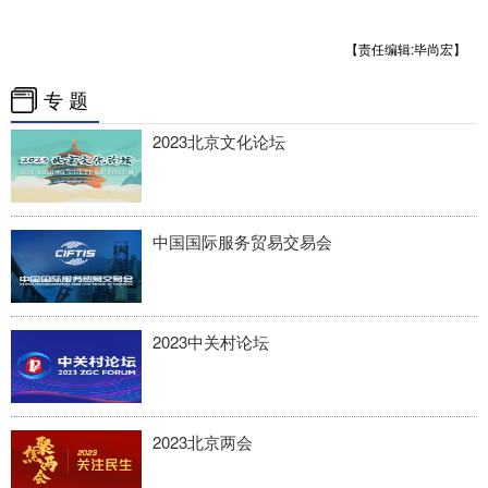
四川
贵州
云南
西藏
【责任编辑:毕尚宏】
陕西
甘肃
青海
宁夏
专 题
新疆
内蒙古
黑龙江
2023北京文化论坛
多语种频道
English
Español
Français
عربى
中国国际服务贸易交易会
Русский язык
日本語
한국어
Deutsch
Português
2023中关村论坛
2023北京两会