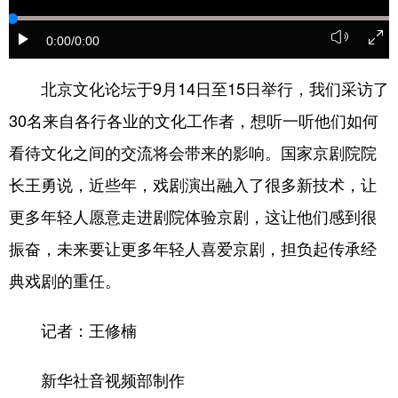
会展
彩票
娱乐
时尚
0:00
/0:00
悦读
公益
书画
一带一路
北京文化论坛于9月14日至15日举行，我们采访了
亚太网
上市公司
投教基地
30名来自各行各业的文化工作者，想听一听他们如何
看待文化之间的交流将会带来的影响。国家京剧院院
地方频道
长王勇说，近些年，戏剧演出融入了很多新技术，让
更多年轻人愿意走进剧院体验京剧，这让他们感到很
北京
天津
河北
山西
振奋，未来要让更多年轻人喜爱京剧，担负起传承经
辽宁
吉林
上海
江苏
典戏剧的重任。
浙江
安徽
福建
江西
记者：王修楠
山东
河南
湖北
湖南
广东
广西
海南
重庆
新华社音视频部制作