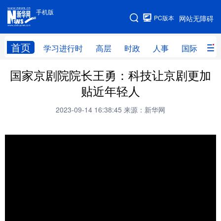
手机版
手机版
PC版本
网站无障碍
网站地图
首页
学习进行时
高层
时政
人事
国际
财
国家京剧院院长王勇：科技让京剧更加
学习进行时
高层
时政
人事
贴近年轻人
国际
财经
网评
港澳
2023-09-14 16:38:45
来源：新华网
台湾
思客智库
全球连线
教育
科技
科普
体育
文化
健康
军事
访谈
视频
图片
中央文件
金融
汽车
食品
人居
信息化
乡村振兴
溯源中国
城市
旅游
能源