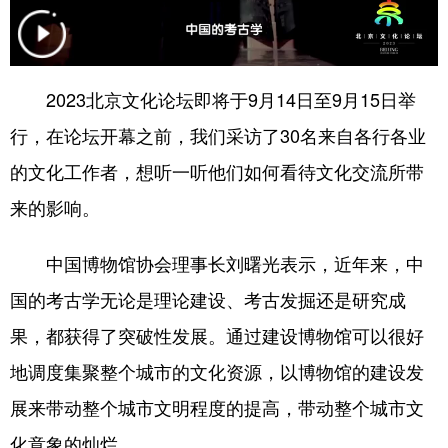
会展
彩票
娱乐
时尚
悦读
公益
书画
一带一路
2023北京文化论坛即将于9月14日至9月15日举
亚太网
上市公司
投教基地
行，在论坛开幕之前，我们采访了30名来自各行各业
的文化工作者，想听一听他们如何看待文化交流所带
地方频道
来的影响。
北京
天津
河北
山西
中国博物馆协会理事长刘曙光表示，近年来，中
辽宁
吉林
上海
江苏
国的考古学无论是理论建设、考古发掘还是研究成
浙江
安徽
福建
江西
果，都获得了突破性发展。通过建设博物馆可以很好
地调度集聚整个城市的文化资源，以博物馆的建设发
山东
河南
湖北
湖南
展来带动整个城市文明程度的提高，带动整个城市文
广东
广西
海南
重庆
化意象的灿烂。