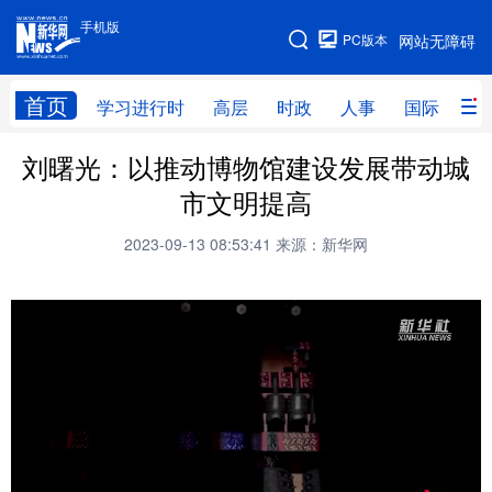
手机版
手机版
PC版本
网站无障碍
网站地图
首页
学习进行时
高层
时政
人事
国际
财
刘曙光：以推动博物馆建设发展带动城
学习进行时
高层
时政
人事
市文明提高
国际
财经
网评
港澳
2023-09-13 08:53:41
来源：新华网
台湾
思客智库
全球连线
教育
科技
科普
体育
文化
健康
军事
访谈
视频
图片
中央文件
金融
汽车
食品
人居
信息化
乡村振兴
溯源中国
城市
旅游
能源