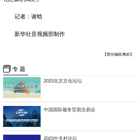
四川
贵州
云南
西藏
记者：谢晗
陕西
甘肃
青海
宁夏
新疆
内蒙古
黑龙江
新华社音视频部制作
多语种频道
【责任编辑:陶欢】
English
Español
Français
عربى
专 题
Русский язык
日本語
한국어
2023北京文化论坛
Deutsch
Português
中国国际服务贸易交易会
2023中关村论坛