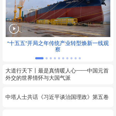
北京
天津
河北
山西
辽宁
吉林
上海
江苏
浙江
安徽
福建
江西
“十五五”开局之年传统产业转型焕新一线观
察
山东
河南
湖北
湖南
广东
广西
海南
重庆
大道行天下丨最是真情暖人心——中国元首
四川
贵州
云南
西藏
外交的
世界
情怀与大国气派
陕西
甘肃
青海
宁夏
中塔人士共话《习近平谈治国理政》第五卷
新疆
内蒙古
黑龙江