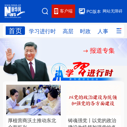
客户端
网站无障碍
PC版本
首页
网站地图
学习进行时
高层
时政
人事
国际
报道专集
学习进行时
高层
时政
人事
国际
财经
网评
港澳
台湾
思客智库
全球连线
教育
科技
科创
量子
体育
文化
书画
健康
军事
厚植营商沃土推动东北
铸魂强党丨以党的政治
访谈
视频
图片
政务