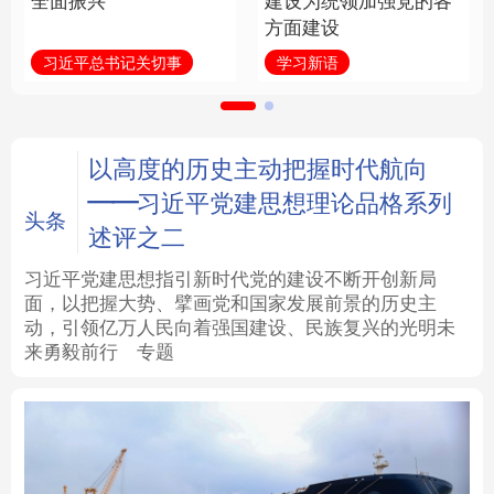
全面振兴
建设为统领加强党的各
方面建设
法律
中央文件
金融
汽车
习近平总书记关切事
学习新语
食品
人居
信息化
数字经济
学术中国
乡村振兴
银龄
溯源中国
以高度的历史主动把握时代航向
——习近平党建思想理论品格系列
城市
旅游
能源
会展
头条
述评之二
彩票
娱乐
时尚
悦读
习近平党建思想指引新时代党的建设不断开创新局
面，以把握大势、擘画党和国家发展前景的历史主
动，引领亿万人民向着强国建设、民族复兴的光明未
公益
一带一路
亚太网
上市公司
来勇毅前行
专题
文化产业
地方频道