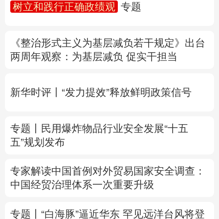
树立和践行正确政绩观
专题
多语种频道
《整治形式主义为基层减负若干规定》出台
English
Español
Français
عربى
两周年
观察
：为基层减负 促实干担当
Русский язык
日本語
한국어
新华时评丨“发力提效”释放鲜明政策信号
Deutsch
Português
专题丨
民用爆炸物品行业安全发展“十五
五”规划发布
专家解读中国首例对外贸易国家安全调查：
中国经贸治理体系一次重要升级
专题丨
“白海豚”逼近华东 罕见远洋台风将登