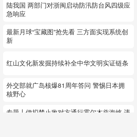
陆我国
两部门对浙闽启动防汛防台风四级应
急响应
最新月球“宝藏图”抢先看
三方面实现系统创
新
红山文化新发掘持续补全中华文明实证链条
外交部就广岛核爆81周年答问
警惕日本拥
核野心
专题丨
伊拟禁止敌对方通行霍尔木兹海峡 违
者重罚