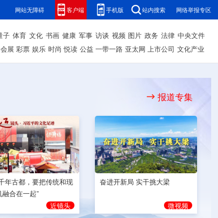
网站无障碍
客户端
手机版
站内搜索
网络举报专区
量子
体育
文化
书画
健康
军事
访谈
视频
图片
政务
法律
中央文件
会展
彩票
娱乐
时尚
悦读
公益
一带一路
亚太网
上市公司
文化产业
报道专集
奋进开新局 实干挑大梁
为千年古都，要把传统和现
机融合在一起”
微视频
近镜头