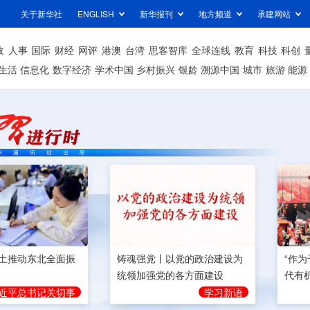
关于新华社
ENGLISH
新华报刊
地方频道
承建网站
政
人事
国际
财经
网评
港澳
台湾
思客智库
全球连线
教育
科技
科创
生活
信息化
数字经济
学术中国
乡村振兴
银龄
溯源中国
城市
旅游
能源
土推动东北全面振
铸魂强党丨以党的政治建设为
“作
统领加强党的各方面建设
代有
近平总书记关切事
学习新语