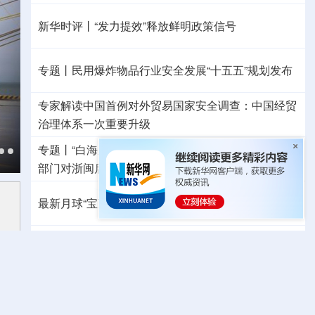
新华时评丨“发力提效”释放鲜明政策信号
专题丨
民用爆炸物品行业安全发展“十五五”规划发布
专家解读中国首例对外贸易国家安全调查：中国经贸
治理体系一次重要升级
专题丨
“白海豚”逼近华东 罕见远洋台风将登陆我国
两
部门对浙闽启动防汛防台风四级应急响应
最新月球“宝藏图”抢先看
三方面实现系统创新
红山文化新发掘持续补全中华文明实证链条
外交部就广岛核爆81周年答问
警惕日本拥核野心
温