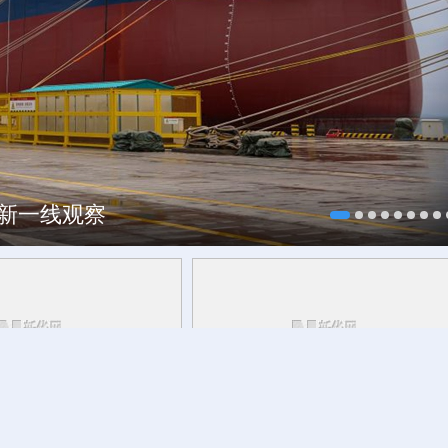
焕新一线观察
研行丨
能监测、慧预警、
今日立秋
草木花果间邂逅立秋的