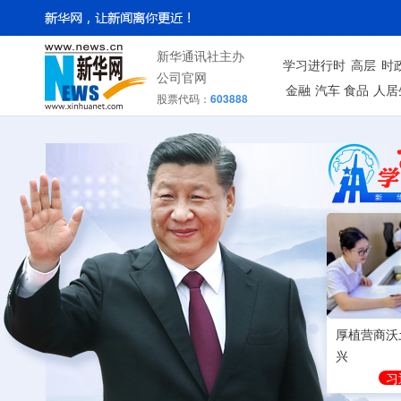
新华通讯社主办
学习进行时
高层
时
公司官网
金融
汽车
食品
人居
股票代码：
603888
厚植营商沃
兴
习