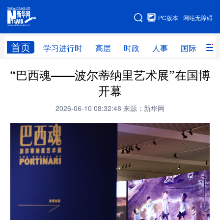
手机版
PC版本
网站无障碍
网站地图
首页
学习进行时
高层
时政
人事
国际
财
“巴西魂——波尔蒂纳里艺术展”在国博
学习进行时
高层
时政
人事
开幕
国际
财经
网评
港澳
2026-06-10 08:32:48
来源：新华网
台湾
思客智库
全球连线
教育
科技
科创
量子
体育
文化
书画
健康
军事
访谈
视频
图片
政务
法律
中央文件
金融
汽车
食品
人居
信息化
数字经济