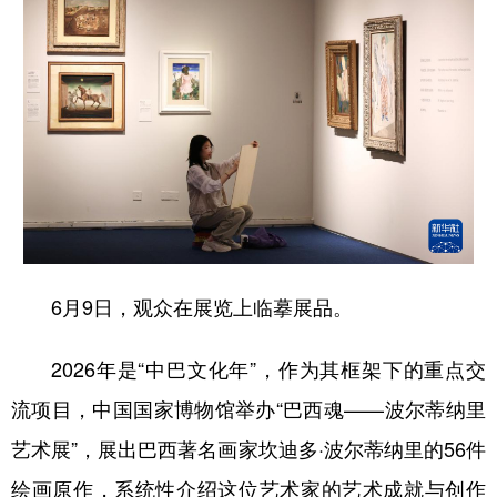
山东
河南
湖北
湖南
广东
广西
海南
重庆
四川
贵州
云南
西藏
陕西
甘肃
青海
宁夏
新疆
内蒙古
黑龙江
多语种频道
6月9日，观众在展览上临摹展品。
English
Español
Français
عربى
2026年是“中巴文化年”，作为其框架下的重点交
Русский язык
日本語
한국어
流项目，中国国家博物馆举办“巴西魂——波尔蒂纳里
Deutsch
Português
艺术展”，展出巴西著名画家坎迪多·波尔蒂纳里的56件
绘画原作，系统性介绍这位艺术家的艺术成就与创作