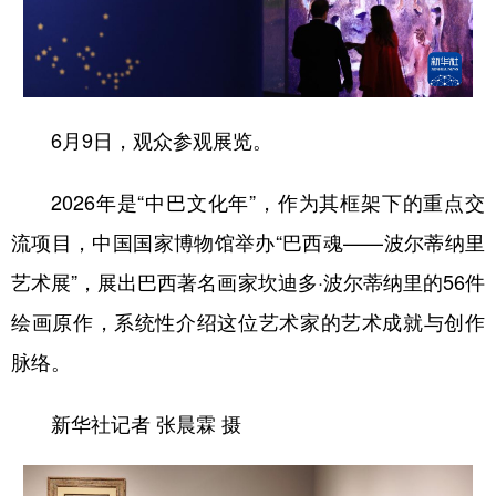
学术中国
乡村振兴
银龄
溯源中国
城市
旅游
能源
会展
6月9日，观众参观展览。
彩票
娱乐
时尚
悦读
公益
一带一路
亚太网
上市公司
2026年是“中巴文化年”，作为其框架下的重点交
文化产业
流项目，中国国家博物馆举办“巴西魂——波尔蒂纳里
艺术展”，展出巴西著名画家坎迪多·波尔蒂纳里的56件
地方频道
绘画原作，系统性介绍这位艺术家的艺术成就与创作
脉络。
北京
天津
河北
山西
辽宁
吉林
上海
江苏
新华社记者 张晨霖 摄
浙江
安徽
福建
江西