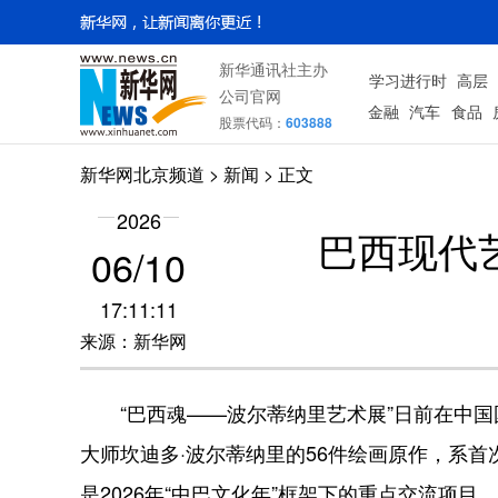
新华通讯社主办
学习进行时
高层
公司官网
金融
汽车
食品
股票代码：
603888
新华网北京频道
>
新闻
> 正文
2026
巴西现代
06/10
17:11:11
来源：新华网
“巴西魂——波尔蒂纳里艺术展”日前在中国国
大师坎迪多·波尔蒂纳里的56件绘画原作，系
是2026年“中巴文化年”框架下的重点交流项目。