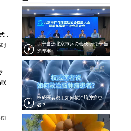
形式，
丁宁当选北京市乒协会长 张怡宁当
与时
选理事
标
为联
权威医者说｜如何救治脑肿瘤患
者？
韩磊】