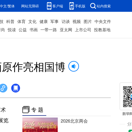
中文/繁体
网站无障碍
客户端
手机版
站内搜索
技
科普
体育
文化
健康
军事
访谈
视频
图片
中央文件
时尚
悦读
公益
书画
一带一路
亚太网
上市公司
投教基地
画原作亮相国博
艺术
专 题
展览
2026北京两会