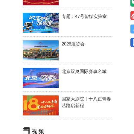
专题：47号智媒实验室
2026服贸会
北京双奥国际赛事名城
国家大剧院丨十八正青春
艺路启新程
视 频