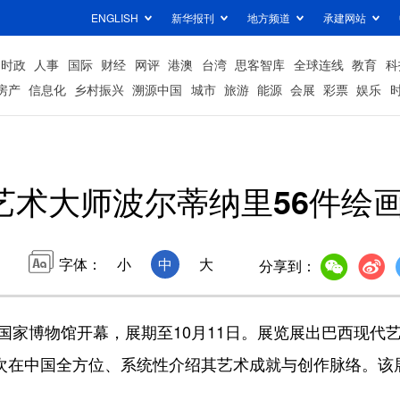
ENGLISH
新华报刊
地方频道
承建网站
时政
人事
国际
财经
网评
港澳
台湾
思客智库
全球连线
教育
科
房产
信息化
乡村振兴
溯源中国
城市
旅游
能源
会展
彩票
娱乐
艺术大师波尔蒂纳里56件绘
字体：
小
中
大
分享到：
家博物馆开幕，展期至10月11日。展览展出巴西现代
首次在中国全方位、系统性介绍其艺术成就与创作脉络。该