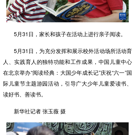
学术中国
乡村振兴
银龄
溯源中国
城市
旅游
能源
会展
5月31日，家长和孩子在活动上进行亲子阅读。
彩票
娱乐
时尚
悦读
公益
一带一路
亚太网
上市公司
5月31日，为充分发挥和展示校外活动场所活动育
人、实践育人的独特功能和工作成果，中国儿童中心
文化产业
在北京举办“阅读经典：大国少年成长记”庆祝“六一”国
际儿童节主题游园活动，引导广大少年儿童爱读书、
地方频道
读好书、善读书。
北京
天津
河北
山西
新华社记者 张玉薇 摄
辽宁
吉林
上海
江苏
浙江
安徽
福建
江西