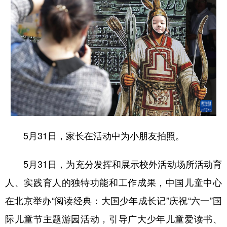
山东
河南
湖北
湖南
广东
广西
海南
重庆
四川
贵州
云南
西藏
陕西
甘肃
青海
宁夏
新疆
内蒙古
黑龙江
多语种频道
5月31日，家长在活动中为小朋友拍照。
English
Español
Français
عربى
5月31日，为充分发挥和展示校外活动场所活动育
Русский язык
日本語
한국어
人、实践育人的独特功能和工作成果，中国儿童中心
Deutsch
Português
在北京举办“阅读经典：大国少年成长记”庆祝“六一”国
际儿童节主题游园活动，引导广大少年儿童爱读书、