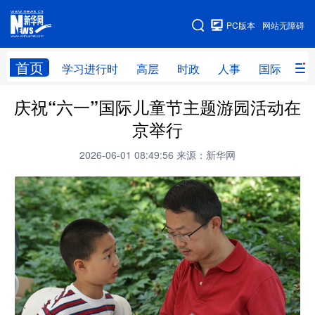
手机版
PC版本
网站无障碍
网站地图
首页
学习进行时
高层
时政
人事
国际
财
庆祝“六一”国际儿童节主题游园活动在
学习进行时
高层
时政
人事
京举行
国际
财经
网评
港澳
2026-06-01 08:49:56
来源：新华网
台湾
思客智库
全球连线
教育
科技
科创
量子
体育
文化
书画
健康
军事
访谈
视频
图片
政务
法律
中央文件
金融
汽车
食品
人居
信息化
数字经济