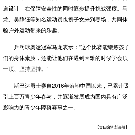
道设计，在保障安全性的同时逐步提升挑战强度。马
会展
彩票
娱乐
时尚
龙、吴静钰等知名运动员也携子女来到赛场，共同体
悦读
公益
书画
一带一路
验户外运动带来的乐趣。
亚太网
上市公司
投教基地
乒乓球奥运冠军马龙表示：“这个比赛能锻炼孩子
们的身体素质，还能让他们在遇到困难的时候学会顶
地方频道
一顶、坚持坚持。”
北京
天津
河北
山西
斯巴达勇士赛自2016年落地中国以来，已累计吸
辽宁
吉林
上海
江苏
引上百万青少年参与，并逐渐发展成为国内具有广泛
浙江
安徽
福建
江西
影响力的青少年障碍赛事之一。
山东
河南
湖北
湖南
广东
广西
海南
重庆
【责任编辑:彭嘉靖】