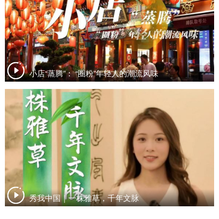
小店“蒸腾”： “圈粉”年轻人的潮流风味
秀我中国｜一株雅草，千年文脉