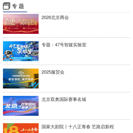
四川
贵州
云南
西藏
专 题
陕西
甘肃
青海
宁夏
2026北京两会
新疆
内蒙古
黑龙江
专题：47号智媒实验室
多语种频道
English
Español
Français
عربى
2025服贸会
Русский язык
日本語
한국어
Deutsch
Português
北京双奥国际赛事名城
国家大剧院丨十八正青春 艺路启新程