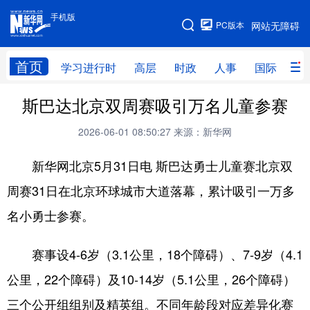
手机版
手机版
PC版本
网站无障碍
网站地图
首页
学习进行时
高层
时政
人事
国际
财
斯巴达北京双周赛吸引万名儿童参赛
学习进行时
高层
时政
人事
2026-06-01 08:50:27
来源：新华网
国际
财经
网评
港澳
台湾
思客智库
全球连线
教育
新华网北京5月31日电 斯巴达勇士儿童赛北京双
周赛31日在北京环球城市大道落幕，累计吸引一万多
科技
科普
体育
文化
名小勇士参赛。
健康
军事
访谈
视频
图片
中央文件
金融
汽车
赛事设4-6岁（3.1公里，18个障碍）、7-9岁（4.1
公里，22个障碍）及10-14岁（5.1公里，26个障碍）
食品
人居
信息化
乡村振兴
三个公开组组别及精英组。不同年龄段对应差异化赛
溯源中国
城市
旅游
能源