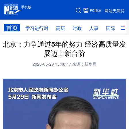
手机版
手机版
PC版本
网站无障碍
网站地图
首页
学习进行时
高层
时政
人事
国际
财
北京：力争通过5年的努力 经济高质量发
学习进行时
高层
时政
人事
展迈上新台阶
国际
财经
网评
港澳
2026-05-29 15:40:47
来源：新华网
台湾
思客智库
全球连线
教育
科技
科普
体育
文化
健康
军事
访谈
视频
图片
中央文件
金融
汽车
食品
人居
信息化
乡村振兴
溯源中国
城市
旅游
能源