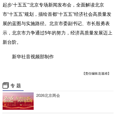
四川
贵州
云南
西藏
起步‘十五五’”北京专场新闻发布会，全面解读北京
陕西
甘肃
青海
宁夏
市“十五五”规划，描绘首都“十五五”经济社会高质量发
展的蓝图与实施路径。北京市委副书记、市长殷勇表
新疆
内蒙古
黑龙江
示，北京市力争通过5年的努力，经济高质量发展迈上
新台阶。
多语种频道
English
Español
Français
عربى
新华社音视频部制作
Русский язык
日本語
한국어
【责任编辑:彭嘉靖】
Deutsch
Português
专 题
2026北京两会