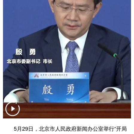
会展
彩票
娱乐
时尚
悦读
公益
书画
一带一路
亚太网
上市公司
投教基地
地方频道
北京
天津
河北
山西
辽宁
吉林
上海
江苏
浙江
安徽
福建
江西
山东
河南
湖北
湖南
广东
广西
海南
重庆
5月29日，北京市人民政府新闻办公室举行“开局