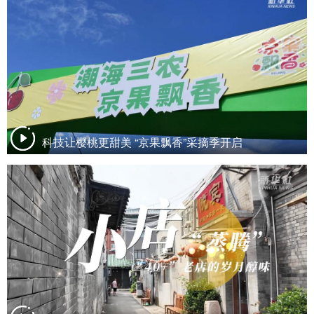
科技让樱桃更甜美 “京果飘香”采摘季开启