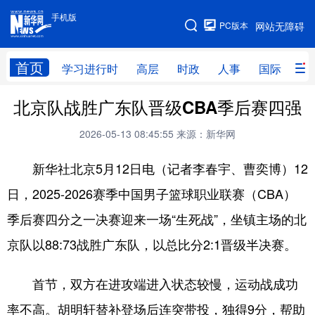
手机版
手机版
PC版本
网站无障碍
网站地图
首页
学习进行时
高层
时政
人事
国际
财
北京队战胜广东队晋级CBA季后赛四强
学习进行时
高层
时政
人事
2026-05-13 08:45:55
来源：新华网
国际
财经
网评
港澳
台湾
思客智库
全球连线
教育
新华社北京5月12日电（记者李春宇、曹奕博）12
日，2025-2026赛季中国男子篮球职业联赛（CBA）
科技
科普
体育
文化
季后赛四分之一决赛迎来一场“生死战”，坐镇主场的北
健康
军事
访谈
视频
京队以88:73战胜广东队，以总比分2:1晋级半决赛。
图片
中央文件
金融
汽车
首节，双方在进攻端进入状态较慢，运动战成功
食品
人居
信息化
乡村振兴
率不高。胡明轩替补登场后连突带投，独得9分，帮助
溯源中国
城市
旅游
能源