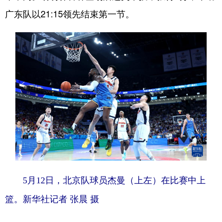
广东队以21:15领先结束第一节。
会展
彩票
娱乐
时尚
悦读
公益
书画
一带一路
亚太网
上市公司
投教基地
地方频道
北京
天津
河北
山西
辽宁
吉林
上海
江苏
浙江
安徽
福建
江西
5月12日，北京队球员杰曼（上左）在比赛中上
山东
河南
湖北
湖南
篮。新华社记者 张晨 摄
广东
广西
海南
重庆