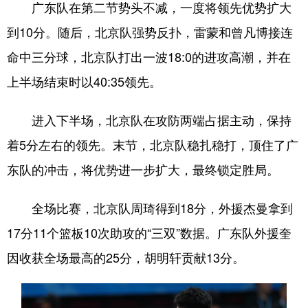
四川
贵州
云南
西藏
广东队在第二节势头不减，一度将领先优势扩大
到10分。随后，北京队强势反扑，雷蒙和曾凡博接连
陕西
甘肃
青海
宁夏
命中三分球，北京队打出一波18:0的进攻高潮，并在
新疆
内蒙古
黑龙江
上半场结束时以40:35领先。
多语种频道
进入下半场，北京队在攻防两端占据主动，保持
着5分左右的领先。末节，北京队稳扎稳打，顶住了广
English
Español
Français
عربى
东队的冲击，将优势进一步扩大，最终锁定胜局。
Русский язык
日本語
한국어
Deutsch
Português
全场比赛，北京队周琦得到18分，外援杰曼拿到
17分11个篮板10次助攻的“三双”数据。广东队外援奎
因收获全场最高的25分，胡明轩贡献13分。