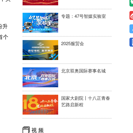
专题：47号智媒实验室
纷升
首个
2025服贸会
北京双奥国际赛事名城
国家大剧院丨十八正青春
艺路启新程
视 频