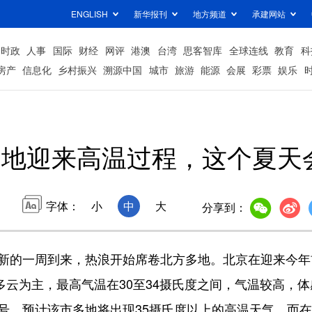
ENGLISH
新华报刊
地方频道
承建网站
时政
人事
国际
财经
网评
港澳
台湾
思客智库
全球连线
教育
科
房产
信息化
乡村振兴
溯源中国
城市
旅游
能源
会展
彩票
娱乐
多地迎来高温过程，这个夏天
字体：
小
中
大
分享到：
新的一周到来，热浪开始席卷北方多地。北京在迎来今年
到多云为主，最高气温在30至34摄氏度之间，气温较高，
信号，预计该市多地将出现35摄氏度以上的高温天气。而