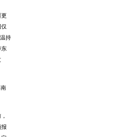
疆更
围仅
高温持
华东
过
其南
前，
预报