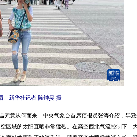
晒。新华社记者 陈钟昊 摄
温究竟从何而来。中央气象台首席预报员张涛介绍，导致
晴空区域的太阳直晒非常猛烈。在高空西北气流控制下，
下垫面特性更利于快速升温。随着高空大暖脊逐渐东扩，