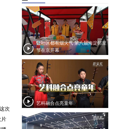
让社区都有烟火气 第八届海淀邻里
节在京开幕
艺科融合点亮童年
这次
大片
晴晒