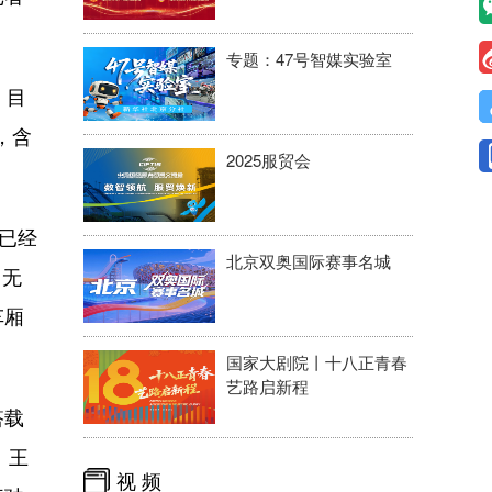
专题：47号智媒实验室
、目
，含
2025服贸会
已经
北京双奥国际赛事名城
、无
车厢
国家大剧院丨十八正青春
艺路启新程
搭载
。王
视 频