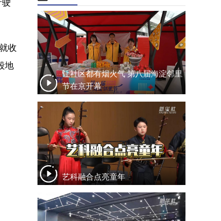
行驶
就收
段地
让社区都有烟火气 第八届海淀邻里
节在京开幕
艺科融合点亮童年