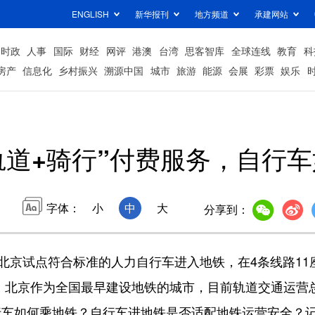
ENGLISH
新华报刊
地方频道
承建网站
时政
人事
国际
财经
网评
港澳
台湾
思客智库
全球连线
教育
科
房产
信息化
乡村振兴
溯源中国
城市
旅游
能源
会展
彩票
娱乐
轨道+骑行”付费服务，自行车
字体：
小
中
大
分享到：
京试点符合标准的人力自行车进入地铁，在4条线路11
务。北京作为全国最早建设地铁的城市，目前轨道交通运营
行车如何乘地铁？自行车进地铁是否适配地铁运营安全？