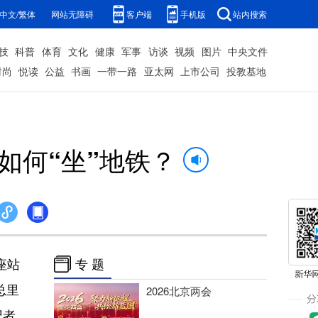
中文/繁体
网站无障碍
客户端
手机版
站内搜索
技
科普
体育
文化
健康
军事
访谈
视频
图片
中央文件
时尚
悦读
公益
书画
一带一路
亚太网
上市公司
投教基地
如何“坐”地铁？
座站
专 题
总里
2026北京两会
记者