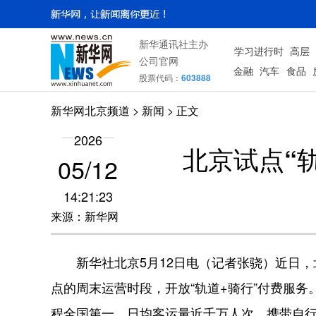
新华通讯社主办
学习进行时
高层
公司官网
金融
汽车
食品
股票代码：
603888
新华网北京频道
>
新闻
> 正文
2026
北京试点“
05/12
14:21:23
来源：新华网
新华社北京5月12日电（记者张骁）近日，北
点的周末运营时段，开放“轨道+骑行”付费服
程全国第一、日均客运量近千万人次。携带自