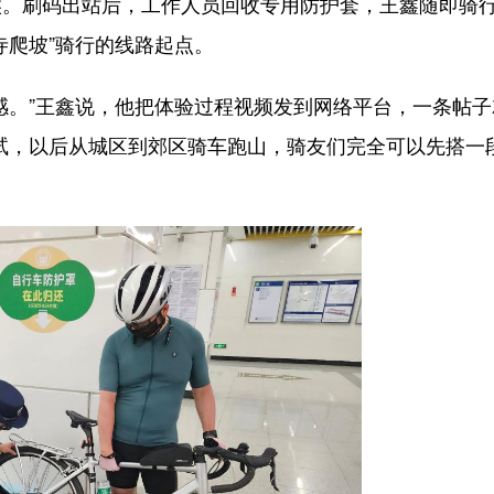
候。刷码出站后，工作人员回收专用防护套，王鑫随即骑
寺爬坡”骑行的线路起点。
。”王鑫说，他把体验过程视频发到网络平台，一条帖子
试，以后从城区到郊区骑车跑山，骑友们完全可以先搭一