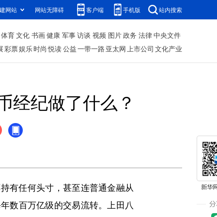
建网站
网站无障碍
客户端
手机版
站内搜索
体育
文化
书画
健康
军事
访谈
视频
图片
政务
法律
中央文件
展
彩票
娱乐
时尚
悦读
公益
一带一路
亚太网
上市公司
文化产业
货币经纪做了什么？
持有任何头寸，甚至连普通金融从
每年数百万亿级的交易流转。上田八