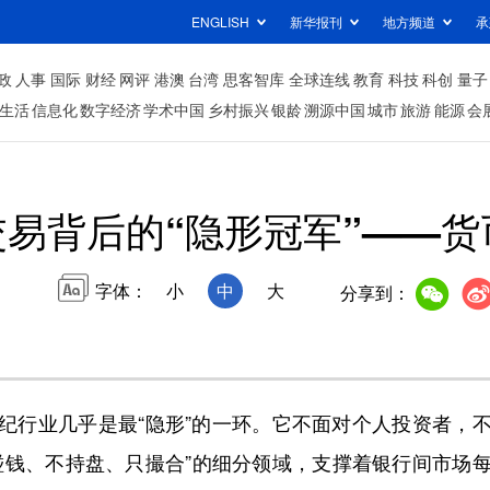
ENGLISH
新华报刊
地方频道
承
政
人事
国际
财经
网评
港澳
台湾
思客智库
全球连线
教育
科技
科创
量子
生活
信息化
数字经济
学术中国
乡村振兴
银龄
溯源中国
城市
旅游
能源
会
易背后的“隐形冠军”——
字体：
小
中
大
分享到：
行业几乎是最“隐形”的一环。它不面对个人投资者，不
碰钱、不持盘、只撮合”的细分领域，支撑着银行间市场