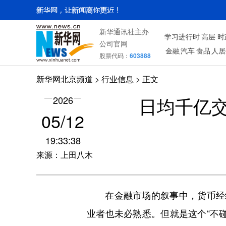
新华通讯社主办
学习进行时
高层
时
公司官网
金融
汽车
食品
人居
股票代码：
603888
新华网北京频道
>
行业信息
> 正文
日均千亿交
2026
05/12
19:33:38
来源：上田八木
在金融市场的叙事中，货币经纪
业者也未必熟悉。但就是这个“不