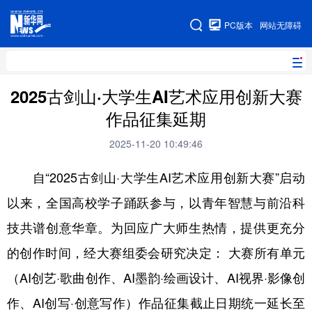
手机版
PC版本
网站无障碍
网站地图
2025古剑山·大学生AI艺术应用创新大赛
作品征集延期
地方频道
2025-11-20 10:49:46
北京
天津
河北
山西
自“2025古剑山·大学生AI艺术应用创新大赛”启动
辽宁
吉林
上海
江苏
以来，全国高校学子踊跃参与，以青年智慧与前沿科
浙江
安徽
福建
江西
技共谱创意华章。为回应广大师生热情，提供更充分
山东
河南
湖北
湖南
的创作时间，经大赛组委会研究决定： 大赛所有单元
（AI创艺·歌曲创作、AI墨韵·绘画设计、AI视界·影像创
广东
广西
海南
重庆
作、AI创写·创意写作）作品征集截止日期统一延长至
四川
贵州
云南
西藏