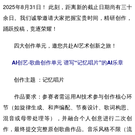
2025年8月31日！ 此刻，距离新的截止日期尚有三十
陕西
甘肃
青海
宁夏
余日。我们诚挚邀请大家把握宝贵时间，精研创作，
新疆
内蒙古
黑龙江
踊跃投稿，竞逐荣耀！
四大创作单元，邀您共赴AI艺术创新之旅！
多语种频道
English
Español
Français
عربى
AI创艺·歌曲创作单元 谱写“记忆唱片”的AI乐章
Русский язык
日本語
한국어
创作主题 ：记忆唱片
Deutsch
Português
作品要求：参赛者需运用AI技术参与创作核心环
节（如旋律生成、和声编配、节奏设计、歌词构思、
混音或母带处理等），并融合个人创意进行二次创
作，最终提交完整原创歌曲作品。音乐风格不限（流