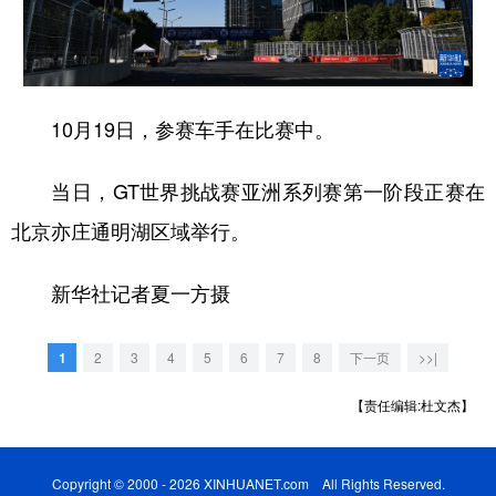
学术中国
乡村振兴
银龄
溯源中国
城市
旅游
能源
会展
10月19日，参赛车手在比赛中。
彩票
娱乐
时尚
悦读
公益
一带一路
亚太网
上市公司
当日，GT世界挑战赛亚洲系列赛第一阶段正赛在
北京亦庄通明湖区域举行。
文化产业
新华社记者夏一方摄
地方频道
1
2
3
4
5
6
7
8
下一页
>>|
北京
天津
河北
山西
【责任编辑:杜文杰】
辽宁
吉林
上海
江苏
浙江
安徽
福建
江西
Copyright © 2000 - 2026 XINHUANET.com All Rights Reserved.