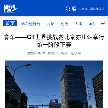
手机版
PC版本
网站无障碍
网站地图
首页
学习进行时
高层
时政
人事
国际
财
赛车——GT世界挑战赛北京亦庄站举行
学习进行时
高层
时政
人事
第一阶段正赛
国际
财经
网评
港澳
2025-10-19 16:06:43
来源：新华网
台湾
思客智库
全球连线
教育
科技
科创
量子
体育
文化
书画
健康
军事
访谈
视频
图片
政务
法律
中央文件
金融
汽车
食品
人居
信息化
数字经济