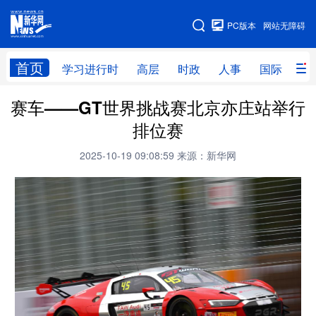
手机版
PC版本
网站无障碍
网站地图
首页
学习进行时
高层
时政
人事
国际
财
赛车——GT世界挑战赛北京亦庄站举行
学习进行时
高层
时政
人事
排位赛
国际
财经
网评
港澳
2025-10-19 09:08:59
来源：新华网
台湾
思客智库
全球连线
教育
科技
科创
量子
体育
文化
书画
健康
军事
访谈
视频
图片
政务
法律
中央文件
金融
汽车
食品
人居
信息化
数字经济