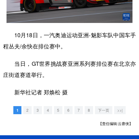
学术中国
乡村振兴
银龄
溯源中国
城市
旅游
能源
会展
10月18日，一汽奥迪运动亚洲-魅影车队中国车手
彩票
娱乐
时尚
悦读
程丛夫/余快在排位赛中。
公益
一带一路
亚太网
上市公司
当日，GT世界挑战赛亚洲系列赛排位赛在北京亦
文化产业
庄街道赛道举行。
地方频道
新华社记者 郑焕松 摄
北京
天津
河北
山西
1
2
3
4
5
6
7
8
下一页
>>|
辽宁
吉林
上海
江苏
【责任编辑:云赛侠】
浙江
安徽
福建
江西