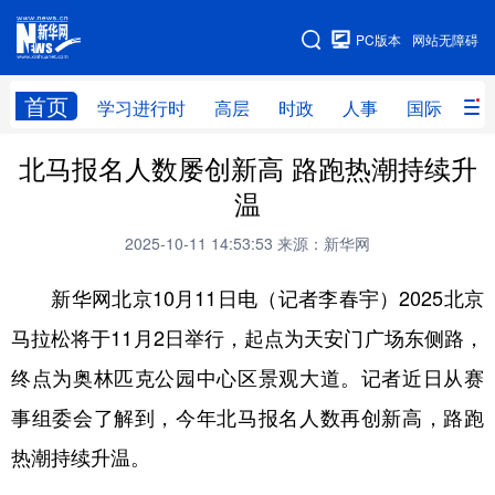
手机版
PC版本
网站无障碍
网站地图
首页
学习进行时
高层
时政
人事
国际
财
北马报名人数屡创新高 路跑热潮持续升
学习进行时
高层
时政
人事
温
国际
财经
网评
港澳
2025-10-11 14:53:53
来源：新华网
台湾
思客智库
全球连线
教育
新华网北京10月11日电（记者李春宇）2025北京
科技
科创
量子
体育
马拉松将于11月2日举行，起点为天安门广场东侧路，
文化
书画
健康
军事
终点为奥林匹克公园中心区景观大道。记者近日从赛
访谈
视频
图片
政务
事组委会了解到，今年北马报名人数再创新高，路跑
法律
中央文件
金融
汽车
热潮持续升温。
食品
人居
信息化
数字经济