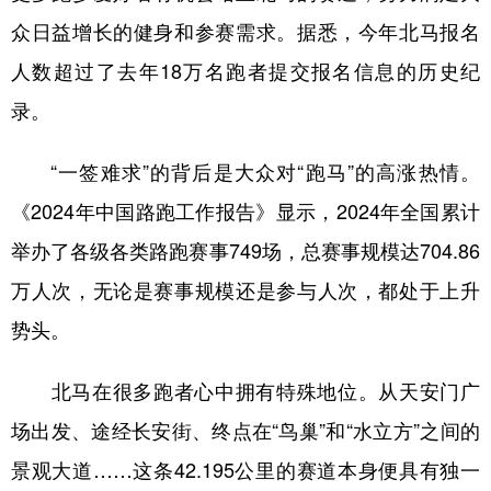
山东
河南
湖北
湖南
众日益增长的健身和参赛需求。据悉，今年北马报名
广东
广西
海南
重庆
人数超过了去年18万名跑者提交报名信息的历史纪
四川
贵州
云南
西藏
录。
陕西
甘肃
青海
宁夏
“一签难求”的背后是大众对“跑马”的高涨热情。
新疆
内蒙古
黑龙江
《2024年中国路跑工作报告》显示，2024年全国累计
举办了各级各类路跑赛事749场，总赛事规模达704.86
多语种频道
万人次，无论是赛事规模还是参与人次，都处于上升
English
Español
Français
عربى
势头。
Русский язык
日本語
한국어
北马在很多跑者心中拥有特殊地位。从天安门广
Deutsch
Português
场出发、途经长安街、终点在“鸟巢”和“水立方”之间的
景观大道……这条42.195公里的赛道本身便具有独一