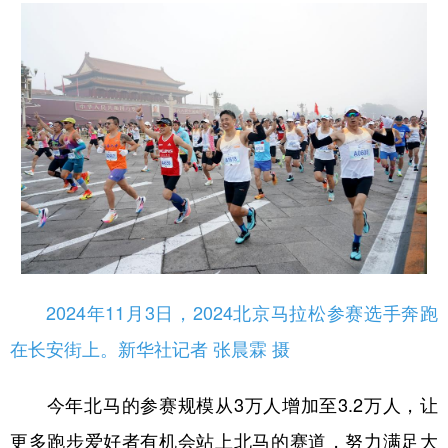
学术中国
乡村振兴
银龄
溯源中国
城市
旅游
能源
会展
彩票
娱乐
时尚
悦读
公益
一带一路
亚太网
上市公司
文化产业
地方频道
2024年11月3日，2024北京马拉松参赛选手奔跑
北京
天津
河北
山西
在长安街上。新华社记者 张晨霖 摄
辽宁
吉林
上海
江苏
今年北马的参赛规模从3万人增加至3.2万人，让
浙江
安徽
福建
江西
更多跑步爱好者有机会站上北马的赛道，努力满足大