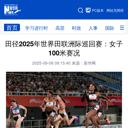
手机版
PC版本
网站无障碍
网站地图
首页
学习进行时
高层
时政
人事
国际
财
田径2025年世界田联洲际巡回赛：女子
学习进行时
高层
时政
人事
100米赛况
国际
财经
网评
港澳
2025-09-08 09:15:40
来源：新华网
台湾
思客智库
全球连线
教育
科技
科创
量子
体育
文化
书画
健康
军事
访谈
视频
图片
政务
法律
中央文件
金融
汽车
食品
人居
信息化
数字经济