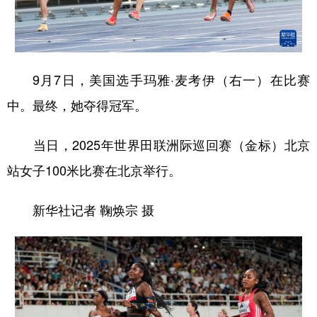
学术中国
乡村振兴
银龄
溯源中国
城市
旅游
能源
会展
9月7日，美国选手玛雅·麦考伊（右一）在比赛
彩票
娱乐
时尚
悦读
中。最终，她夺得冠军。
公益
一带一路
亚太网
上市公司
当日，2025年世界田联洲际巡回赛（金标）北京
文化产业
站女子100米比赛在北京举行。
地方频道
新华社记者 鞠焕宗 摄
北京
天津
河北
山西
辽宁
吉林
上海
江苏
浙江
安徽
福建
江西