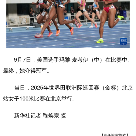
山东
河南
湖北
湖南
广东
广西
海南
重庆
四川
贵州
云南
西藏
陕西
甘肃
青海
宁夏
新疆
内蒙古
黑龙江
9月7日，美国选手玛雅·麦考伊（中）在比赛中。
最终，她夺得冠军。
多语种频道
当日，2025年世界田联洲际巡回赛（金标）北京
English
Español
Français
عربى
站女子100米比赛在北京举行。
Русский язык
日本語
한국어
新华社记者 鞠焕宗 摄
Deutsch
Português
【责任编辑:陶欢】