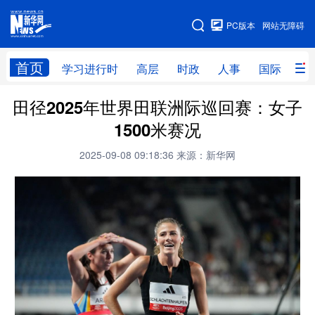
手机版
PC版本
网站无障碍
网站地图
首页
学习进行时
高层
时政
人事
国际
财
田径2025年世界田联洲际巡回赛：女子
学习进行时
高层
时政
人事
1500米赛况
国际
财经
网评
港澳
2025-09-08 09:18:36
来源：新华网
台湾
思客智库
全球连线
教育
科技
科创
量子
体育
文化
书画
健康
军事
访谈
视频
图片
政务
法律
中央文件
金融
汽车
食品
人居
信息化
数字经济