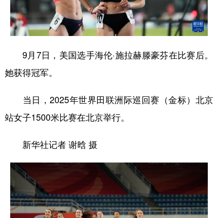
学术中国
乡村振兴
银龄
溯源中国
城市
旅游
能源
会展
9月7日，美国选手海伦·施拉赫滕豪芬在比赛后。
彩票
娱乐
时尚
悦读
她获得冠军。
公益
一带一路
亚太网
上市公司
当日，2025年世界田联洲际巡回赛（金标）北京
文化产业
站女子1500米比赛在北京举行。
地方频道
新华社记者 谢晗 摄
北京
天津
河北
山西
辽宁
吉林
上海
江苏
浙江
安徽
福建
江西