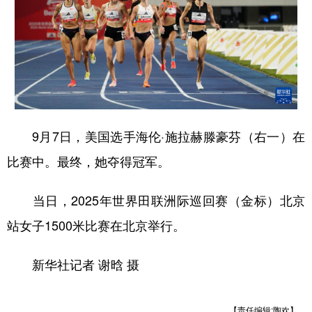
山东
河南
湖北
湖南
广东
广西
海南
重庆
四川
贵州
云南
西藏
陕西
甘肃
青海
宁夏
新疆
内蒙古
黑龙江
9月7日，美国选手海伦·施拉赫滕豪芬（右一）在
比赛中。最终，她夺得冠军。
多语种频道
当日，2025年世界田联洲际巡回赛（金标）北京
English
Español
Français
عربى
站女子1500米比赛在北京举行。
Русский язык
日本語
한국어
新华社记者 谢晗 摄
Deutsch
Português
【责任编辑:陶欢】