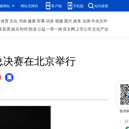
建网站
网站无障碍
客户端
手机版
站内搜索
体育
文化
书画
健康
军事
访谈
视频
图片
政务
法律
中央文件
展
彩票
娱乐
时尚
悦读
公益
一带一路
亚太网
上市公司
文化产业
总决赛在北京举行