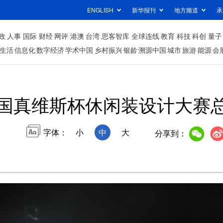
ENGLISH
新华报刊
地方频道
承
政
人事
国际
财经
网评
港澳
台湾
思客智库
全球连线
教育
科技
科创
量子
生活
信息化
数字经济
学术中国
乡村振兴
银龄
溯源中国
城市
旅游
能源
会
中国真维斯杯休闲装设计大赛
字体：
小
中
大
分享到：