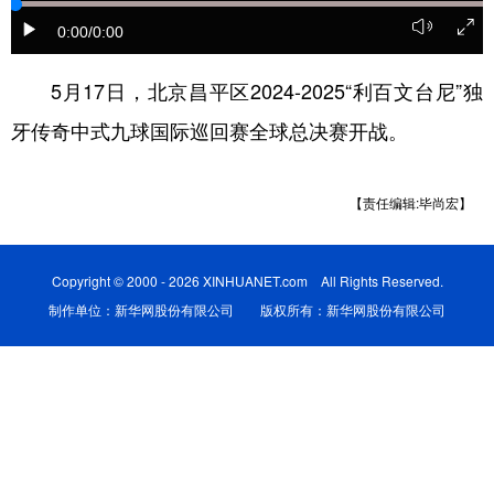
0:00
/0:00
陕西
甘肃
青海
宁夏
新疆
内蒙古
黑龙江
5月17日，北京昌平区2024-2025“利百文台尼”独
牙传奇中式九球国际巡回赛全球总决赛开战。
多语种频道
【责任编辑:毕尚宏】
English
Español
Français
عربى
Русский язык
日本語
한국어
Copyright © 2000 - 2026 XINHUANET.com All Rights Reserved.
Deutsch
Português
制作单位：新华网股份有限公司 版权所有：新华网股份有限公司