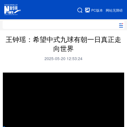
手机版
PC版本
网站无障碍
网站地图
王钟瑶：希望中式九球有朝一日真正走
向世界
地方频道
2025-05-20 12:53:24
北京
天津
河北
山西
辽宁
吉林
上海
江苏
浙江
安徽
福建
江西
山东
河南
湖北
湖南
广东
广西
海南
重庆
四川
贵州
云南
西藏