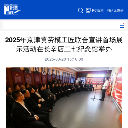
手机版
PC版本
网站无障碍
网站地图
2025年京津冀劳模工匠联合宣讲首场展
示活动在长辛店二七纪念馆举办
地方频道
2025-03-28 15:16:08
北京
天津
河北
山西
辽宁
吉林
上海
江苏
浙江
安徽
福建
江西
山东
河南
湖北
湖南
广东
广西
海南
重庆
四川
贵州
云南
西藏