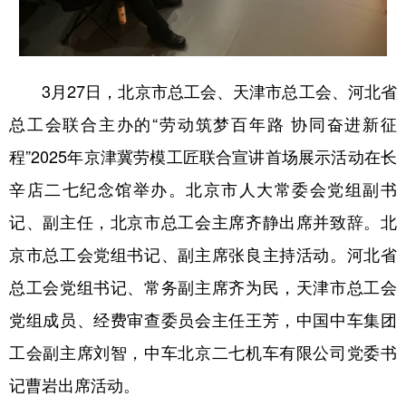
陕西
甘肃
青海
宁夏
新疆
内蒙古
黑龙江
3月27日，北京市总工会、天津市总工会、河北省
总工会联合主办的“劳动筑梦百年路 协同奋进新征
多语种频道
程”2025年京津冀劳模工匠联合宣讲首场展示活动在长
English
Español
Français
عربى
辛店二七纪念馆举办。北京市人大常委会党组副书
Русский язык
日本語
한국어
记、副主任，北京市总工会主席齐静出席并致辞。北
京市总工会党组书记、副主席张良主持活动。河北省
Deutsch
Português
总工会党组书记、常务副主席齐为民，天津市总工会
党组成员、经费审查委员会主任王芳，中国中车集团
工会副主席刘智，中车北京二七机车有限公司党委书
记曹岩出席活动。