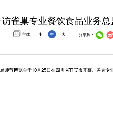
专访雀巢专业餐饮食品业务总
字体：
小
中
大
分享到：
厨师节博览会于10月25日在四川省宜宾市开幕。雀巢