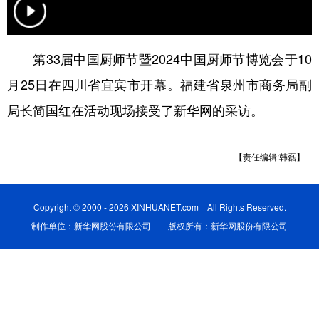
陕西
甘肃
青海
宁夏
新疆
内蒙古
黑龙江
第33届中国厨师节暨2024中国厨师节博览会于10
月25日在四川省宜宾市开幕。福建省泉州市商务局副
多语种频道
局长简国红在活动现场接受了新华网的采访。
English
Español
Français
عربى
【责任编辑:韩磊】
Русский язык
日本語
한국어
Deutsch
Português
Copyright © 2000 - 2026 XINHUANET.com All Rights Reserved.
制作单位：新华网股份有限公司 版权所有：新华网股份有限公司