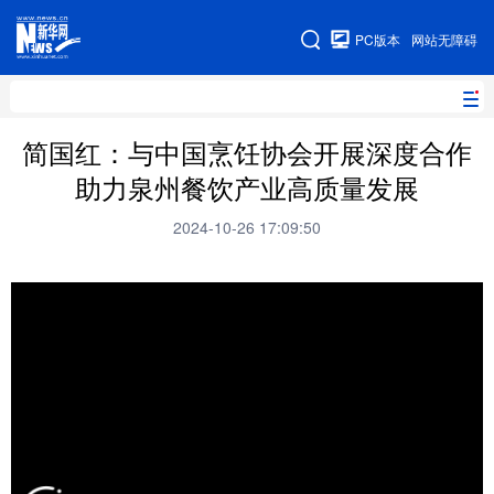
手机版
PC版本
网站无障碍
网站地图
简国红：与中国烹饪协会开展深度合作
助力泉州餐饮产业高质量发展
地方频道
2024-10-26 17:09:50
北京
天津
河北
山西
辽宁
吉林
上海
江苏
浙江
安徽
福建
江西
山东
河南
湖北
湖南
广东
广西
海南
重庆
四川
贵州
云南
西藏