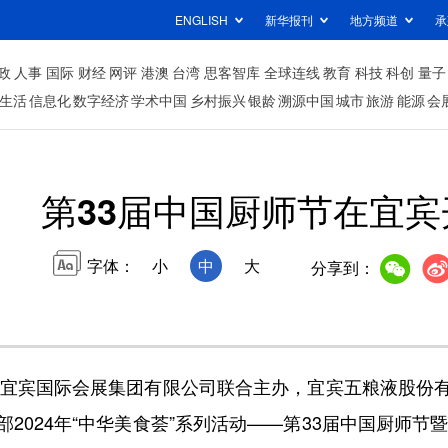
ENGLISH
新华报刊
地方频道
承
政
人事
国际
财经
网评
港澳
台湾
思客智库
全球连线
教育
科技
科创
量子
生活
信息化
数字经济
学术中国
乡村振兴
银龄
溯源中国
城市
旅游
能源
会
第33届中国厨师节在宜宾
字体：
小
中
大
分享到：
宜宾国际会展集团有限公司联合主办，宜宾五粮液股份
2024年“中华美食荟”系列活动——第33届中国厨师节暨