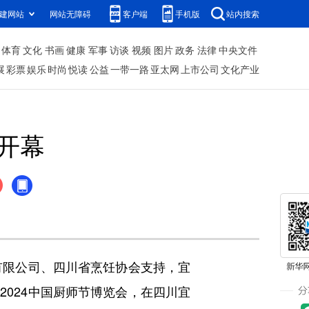
建网站
网站无障碍
客户端
手机版
站内搜索
体育
文化
书画
健康
军事
访谈
视频
图片
政务
法律
中央文件
展
彩票
娱乐
时尚
悦读
公益
一带一路
亚太网
上市公司
文化产业
开幕
有限公司、四川省烹饪协会支持，宜
2024中国厨师节博览会，在四川宜