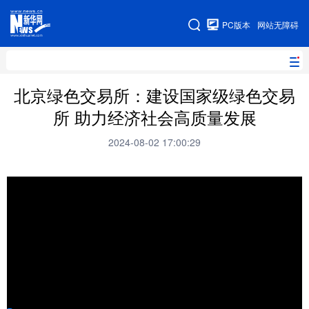
手机版
PC版本
网站无障碍
网站地图
北京绿色交易所：建设国家级绿色交易
所 助力经济社会高质量发展
地方频道
2024-08-02 17:00:29
北京
天津
河北
山西
辽宁
吉林
上海
江苏
浙江
安徽
福建
江西
山东
河南
湖北
湖南
广东
广西
海南
重庆
四川
贵州
云南
西藏