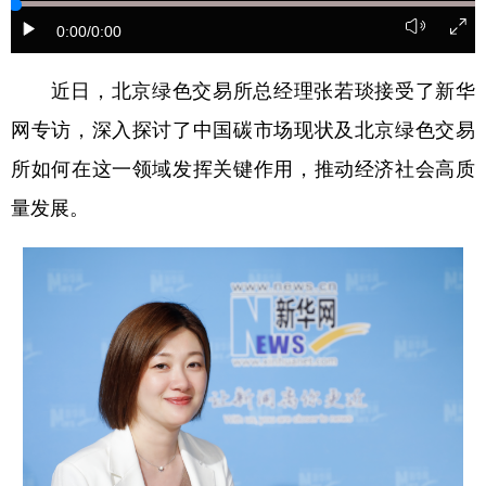
0:00
/0:00
陕西
甘肃
青海
宁夏
新疆
内蒙古
黑龙江
近日，北京绿色交易所总经理张若琰接受了新华
网专访，深入探讨了中国碳市场现状及北京绿色交易
多语种频道
所如何在这一领域发挥关键作用，推动经济社会高质
量发展。
English
Español
Français
عربى
Русский язык
日本語
한국어
Deutsch
Português